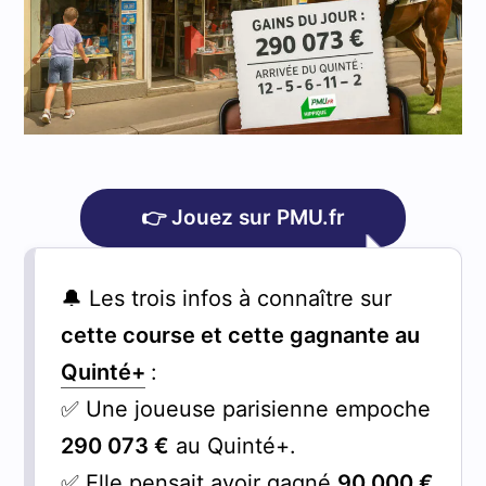
👉 Jouez sur PMU.fr
🔔 Les trois infos à connaître sur
cette course et cette gagnante au
Quinté+
:
✅ Une joueuse parisienne empoche
290 073 €
au Quinté+.
✅ Elle pensait avoir gagné
90 000 €