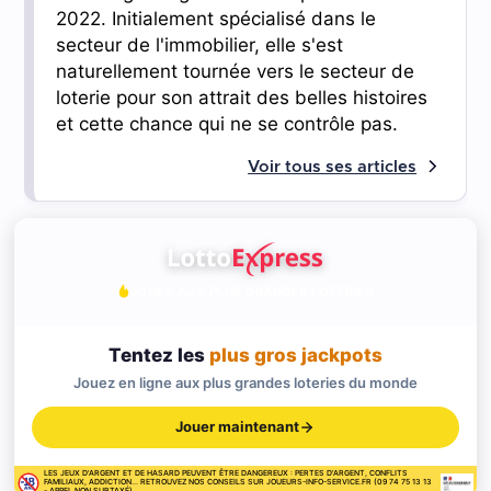
2022. Initialement spécialisé dans le
secteur de l'immobilier, elle s'est
naturellement tournée vers le secteur de
loterie pour son attrait des belles histoires
et cette chance qui ne se contrôle pas.
Voir tous ses articles
JOUEZ AUX PLUS GRANDES LOTERIES
Tentez les
plus gros jackpots
Jouez en ligne aux plus grandes loteries du monde
Jouer maintenant
LES JEUX D'ARGENT ET DE HASARD PEUVENT ÊTRE DANGEREUX : PERTES D'ARGENT, CONFLITS
FAMILIAUX, ADDICTION... RETROUVEZ NOS CONSEILS SUR JOUEURS-INFO-SERVICE.FR (09 74 75 13 13
- APPEL NON SURTAXÉ)