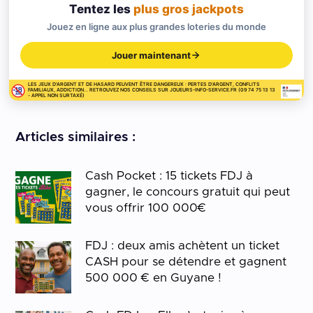
Tentez les
plus gros jackpots
Jouez en ligne aux plus grandes loteries du monde
Jouer maintenant
LES JEUX D'ARGENT ET DE HASARD PEUVENT ÊTRE DANGEREUX : PERTES D'ARGENT, CONFLITS
FAMILIAUX, ADDICTION... RETROUVEZ NOS CONSEILS SUR JOUEURS-INFO-SERVICE.FR (09 74 75 13 13
- APPEL NON SURTAXÉ)
Articles similaires :
Cash Pocket : 15 tickets FDJ à
gagner, le concours gratuit qui peut
vous offrir 100 000€
FDJ : deux amis achètent un ticket
CASH pour se détendre et gagnent
500 000 € en Guyane !