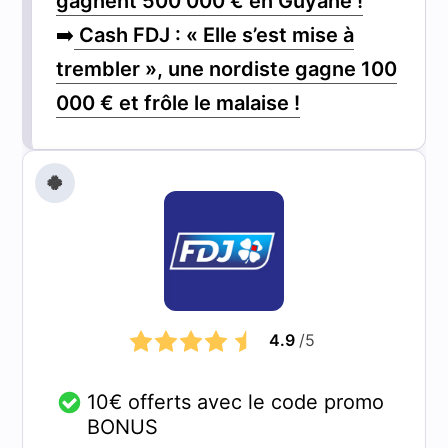
gagnent 500 000 € en Guyane !
➡️
Cash FDJ : « Elle s’est mise à
trembler », une nordiste gagne 100
000 € et frôle le malaise !
🍀
4.9
/5
10€ offerts avec le code promo
BONUS