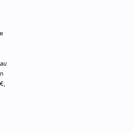
se
 au
in
€,