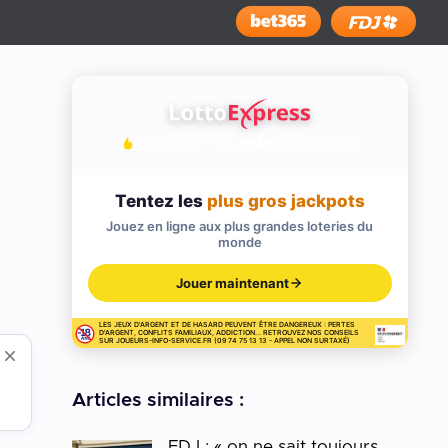
Installer
JOUEZ AUX PLUS GRANDES LOTERIES
Tentez les
plus gros jackpots
Jouez en ligne aux plus grandes loteries du
monde
Jouer maintenant
LES JEUX D'ARGENT ET DE HASARD PEUVENT ÊTRE DANGEREUX : PERTES
D'ARGENT, CONFLITS FAMILIAUX, ADDICTION... RETROUVEZ NOS CONSEILS
SUR JOUEURS-INFO-SERVICE.FR (09 74 75 13 13 - APPEL NON SURTAXÉ)
Articles similaires :
FDJ : « on ne sait toujours