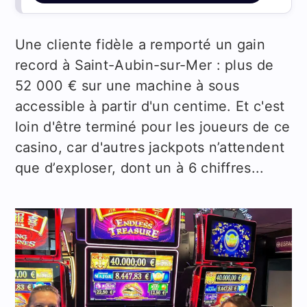
Une cliente fidèle a remporté un gain
record à Saint-Aubin-sur-Mer : plus de
52 000 € sur une machine à sous
accessible à partir d'un centime. Et c'est
loin d'être terminé pour les joueurs de ce
casino, car d'autres jackpots n’attendent
que d’exploser, dont un à 6 chiffres...