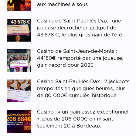
aux machines à sous
Casino de Saint-Paul-lès-Dax : une
joueuse décroche un jackpot de
43 678 €, le plus gros gain de l’été
Casino de Saint-Jean-de-Monts :
44180€ remporté par une joueuse,
gain record pour 2025
Casino Saint-Paul-lès-Dax : 2 jackpots
remportés en quelques heures, plus
de 80 000€ cumulés, historique
Casino : « un gain assez exceptionnel
», plus de 206 000€ en misant
seulement 2€ à Bordeaux