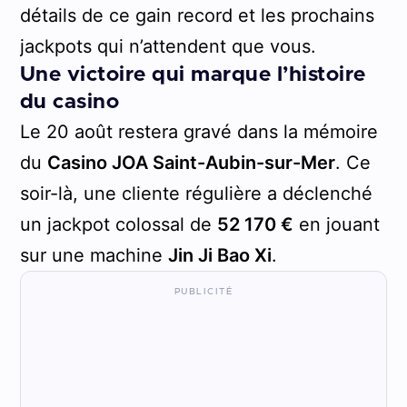
détails de ce gain record et les prochains
jackpots qui n’attendent que vous.
Une victoire qui marque l’histoire
du casino
Le 20 août restera gravé dans la mémoire
du
Casino JOA Saint-Aubin-sur-Mer
. Ce
soir-là, une cliente régulière a déclenché
un jackpot colossal de
52 170 €
en jouant
sur une machine
Jin Ji Bao Xi
.