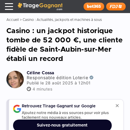
Tirage Gagnant
x
Installer
Accueil
>
Casino : Actualités, jackpots et machines à sous
Casino : un jackpot historique
tombe de 52 000 €, une cliente
fidèle de Saint-Aubin-sur-Mer
établi un record
Céline Cossa
Responsable édition Loterie
Publié le 28 août 2025 à 12h01
4 minutes
Retrouvez Tirage Gagnant sur Google
Ajoutez notre média à vos sources pour voir plus
facilement nos nouveaux articles.
Suivez-nous gratuitement