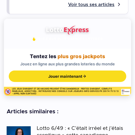
Voir tous ses articles
JOUEZ AUX PLUS GRANDES LOTERIES
Tentez les
plus gros jackpots
Jouez en ligne aux plus grandes loteries du monde
Jouer maintenant
LES JEUX D'ARGENT ET DE HASARD PEUVENT ÊTRE DANGEREUX : PERTES D'ARGENT, CONFLITS
FAMILIAUX, ADDICTION... RETROUVEZ NOS CONSEILS SUR JOUEURS-INFO-SERVICE.FR (09 74 75 13 13
- APPEL NON SURTAXÉ)
Articles similaires :
Lotto 6/49 : « C’était irréel et j’étais