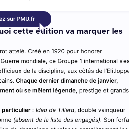
ez sur PMU.fr
oi cette édition va marquer les
ot attelé. Créé en 1920 pour honorer
Guerre mondiale, ce Groupe 1 international s’es
ieux de la discipline, aux côtés de l’Elitlopp
cains.
Chaque dernier dimanche de janvier,
tement où se mêlent légende
, prestige et grands
 particulier
:
Idao de Tillard
, double vainqueur
ronne
(absent de la liste des engagés)
. Son forfa