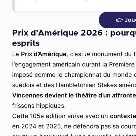
👉 Jou
Prix d’Amérique 2026 : pourqu
esprits
Le
Prix d’Amérique
, c’est
le
monument du tr
l’engagement américain durant la Première 
imposé comme le championnat du monde offic
suédois et des Hambletonian Stakes améri
Vincennes devient le théâtre d’un affron
frissons hippiques.
Cette 105e édition arrive avec un
contexte
en 2024 et 2025, ne défendra pas sa cou