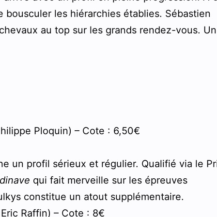
e bousculer les hiérarchies établies. Sébastien
 chevaux au top sur les grands rendez-vous. Un
hilippe Ploquin) – Cote : 6,50€
 un profil sérieux et régulier. Qualifié via le Pr
dinave
qui fait merveille sur les épreuves
ulkys constitue un atout supplémentaire.
ric Raffin) – Cote : 8€