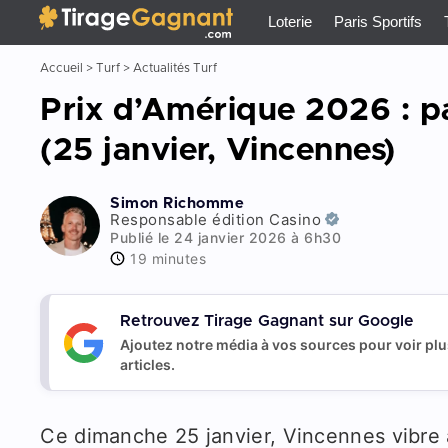
Tirage Gagnant
x
Loterie
Paris Sportifs
Accueil
>
Turf
>
Actualités Turf
Prix d’Amérique 2026 : pa
(25 janvier, Vincennes)
Simon Richomme
Responsable édition Casino
Publié le 24 janvier 2026 à 6h30
19 minutes
Retrouvez Tirage Gagnant sur Google
Ajoutez notre média à vos sources pour voir pl
articles.
Ce dimanche 25 janvier, Vincennes vibre 