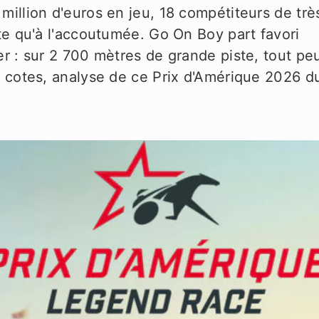
illion d'euros en jeu, 18 compétiteurs de trè
te qu'à l'accoutumée. Go On Boy part favori
r : sur 2 700 mètres de grande piste, tout pe
, cotes, analyse de ce Prix d'Amérique 2026 d