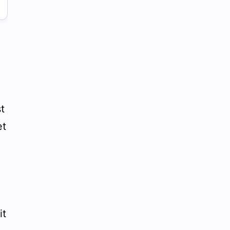
t
et
it