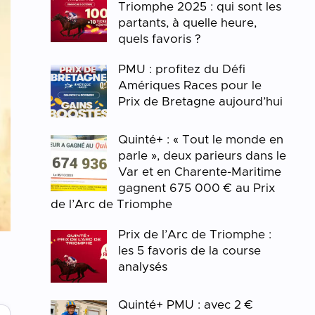
Triomphe 2025 : qui sont les
partants, à quelle heure,
quels favoris ?
PMU : profitez du Défi
Amériques Races pour le
Prix de Bretagne aujourd’hui
Quinté+ : « Tout le monde en
parle », deux parieurs dans le
Var et en Charente-Maritime
gagnent 675 000 € au Prix
de l’Arc de Triomphe
Prix de l’Arc de Triomphe :
les 5 favoris de la course
analysés
Quinté+ PMU : avec 2 €