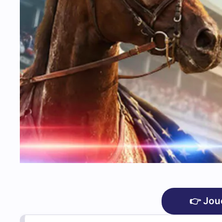
👉 Jou