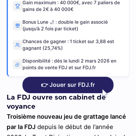
Gain maximum : 40 000€, avec 7 paliers de
gains de 2€ à 40 000€
Bonus Lune 🌙 : double le gain associé
(jusqu’à 2 fois par ticket)
Chances de gagner : 1 ticket sur 3,88 est
gagnant (25,74%)
Disponibilité : dès le lundi 2 mars 2026 en
points de vente FDJ et sur FDJ.fr
👉 Jouer sur FDJ.fr
La FDJ ouvre son cabinet de
voyance
Troisième nouveau jeu de grattage lancé
par la FDJ
depuis le début de l’année