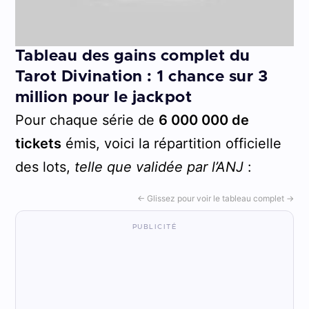
Tableau des gains complet du
Tarot Divination : 1 chance sur 3
million pour le jackpot
Pour chaque série de
6 000 000 de
tickets
émis, voici la répartition officielle
des lots,
telle que validée par l’ANJ
:
← Glissez pour voir le tableau complet →