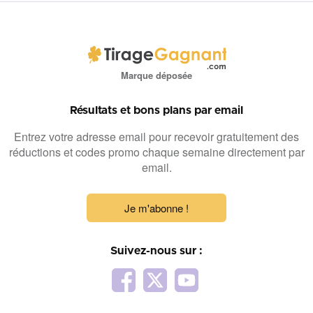
Marque déposée
Résultats et bons plans par email
Entrez votre adresse email pour recevoir gratuitement des
réductions et codes promo chaque semaine directement par
email.
Je m'abonne !
Suivez-nous sur :