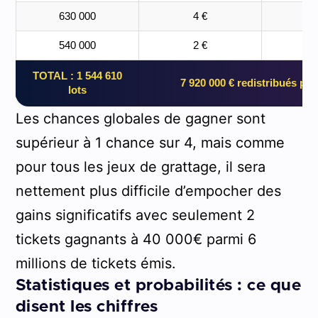
630 000
4 €
1 
540 000
2 €
1 /
TOTAL : 1 544 610
7 920 000 € redistribués par
lots
Les chances globales de gagner sont
supérieur à 1 chance sur 4, mais comme
pour tous les jeux de grattage, il sera
nettement plus difficile d’empocher des
gains significatifs avec seulement 2
tickets gagnants à 40 000€ parmi 6
millions de tickets émis.
Statistiques et probabilités : ce que
disent les chiffres