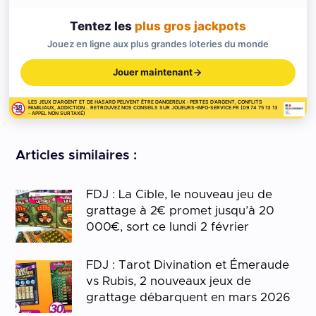
Tentez les
plus gros jackpots
Jouez en ligne aux plus grandes loteries du monde
Jouer maintenant
LES JEUX D'ARGENT ET DE HASARD PEUVENT ÊTRE DANGEREUX : PERTES D'ARGENT, CONFLITS
FAMILIAUX, ADDICTION... RETROUVEZ NOS CONSEILS SUR JOUEURS-INFO-SERVICE.FR (09 74 75 13 13
- APPEL NON SURTAXÉ)
Articles similaires :
FDJ : La Cible, le nouveau jeu de
grattage à 2€ promet jusqu’à 20
000€, sort ce lundi 2 février
FDJ : Tarot Divination et Émeraude
vs Rubis, 2 nouveaux jeux de
grattage débarquent en mars 2026