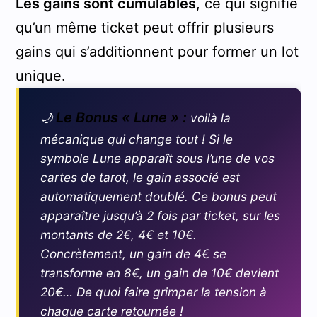
Les gains sont cumulables
, ce qui signifie
qu’un même ticket peut offrir plusieurs
gains qui s’additionnent pour former un lot
unique.
Le Bonus « Lune » :
🌙
voilà la
mécanique qui change tout ! Si le
symbole Lune apparaît sous l’une de vos
cartes de tarot, le gain associé est
automatiquement doublé. Ce bonus peut
apparaître jusqu’à 2 fois par ticket, sur les
montants de 2€, 4€ et 10€.
Concrètement, un gain de 4€ se
transforme en 8€, un gain de 10€ devient
20€… De quoi faire grimper la tension à
chaque carte retournée !