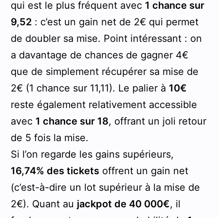
qui est le plus fréquent avec
1 chance sur
9,52
: c’est un gain net de 2€ qui permet
de doubler sa mise. Point intéressant : on
a davantage de chances de gagner 4€
que de simplement récupérer sa mise de
2€ (1 chance sur 11,11). Le palier à
10€
reste également relativement accessible
avec
1 chance sur 18
, offrant un joli retour
de 5 fois la mise.
Si l’on regarde les gains supérieurs,
16,74% des tickets
offrent un gain net
(c’est-à-dire un lot supérieur à la mise de
2€). Quant au
jackpot de 40 000€
, il