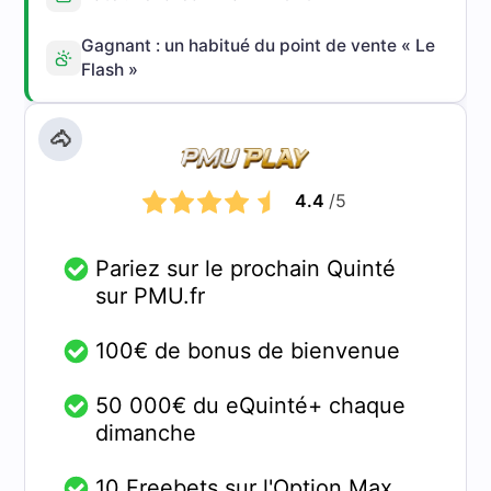
Gagnant : un habitué du point de vente « Le
Flash »
🐴
4.4
/5
Pariez sur le prochain Quinté
sur PMU.fr
100€ de bonus de bienvenue
50 000€ du eQuinté+ chaque
dimanche
10 Freebets sur l'Option Max