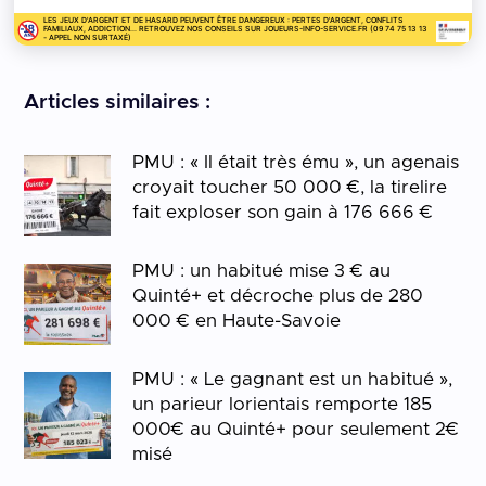
LES JEUX D'ARGENT ET DE HASARD PEUVENT ÊTRE DANGEREUX : PERTES D'ARGENT, CONFLITS
FAMILIAUX, ADDICTION... RETROUVEZ NOS CONSEILS SUR JOUEURS-INFO-SERVICE.FR (09 74 75 13 13
- APPEL NON SURTAXÉ)
Articles similaires :
PMU : « Il était très ému », un agenais
croyait toucher 50 000 €, la tirelire
fait exploser son gain à 176 666 €
PMU : un habitué mise 3 € au
Quinté+ et décroche plus de 280
000 € en Haute-Savoie
PMU : « Le gagnant est un habitué »,
un parieur lorientais remporte 185
000€ au Quinté+ pour seulement 2€
misé