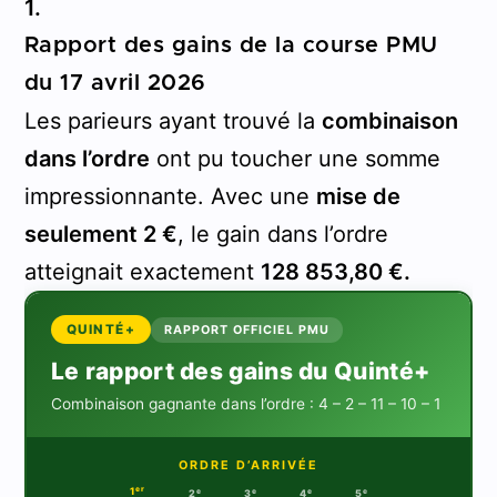
1.
Rapport des gains de la course PMU
du 17 avril 2026
Les parieurs ayant trouvé la
combinaison
dans l’ordre
ont pu toucher une somme
impressionnante. Avec une
mise de
seulement 2 €
, le gain dans l’ordre
atteignait exactement
128 853,80 €.
QUINTÉ+
RAPPORT OFFICIEL PMU
Le rapport des gains du Quinté+
Combinaison gagnante dans l’ordre : 4 – 2 – 11 – 10 – 1
ORDRE D’ARRIVÉE
er
1
e
e
e
e
2
3
4
5