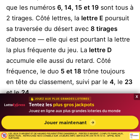
que les numéros
6, 14, 15 et 19
sont tous à
2 tirages. Côté lettres, la
lettre E
poursuit
sa traversée du désert avec
8 tirages
d’absence — elle qui est pourtant la lettre
la plus fréquente du jeu. La
lettre D
accumule elle aussi du retard. Côté
fréquence, le duo
5 et 18
trône toujours
en tête du classement, suivi par le
4
, le
23
et le
24
.
x
JOUEZ AUX PLUS GRANDES LOTERIES
Tentez les
👉10€ offerts sur FDJ.fr
plus gros jackpots
Jouez en ligne aux plus grandes loteries du monde
FAQ — Questions fréquentes sur la
Jouer maintenant
loterie Crescendo
LES JEUX D'ARGENT ET DE HASARD PEUVENT ÊTRE DANGEREUX : PERTES D'ARGENT, CONFLITS FAMILIAUX,
ADDICTION... RETROUVEZ NOS CONSEILS SUR JOUEURS-INFO-SERVICE.FR (09 74 75 13 13 - APPEL NON
À quelle heure sont publiés les résultats
SURTAXÉ)