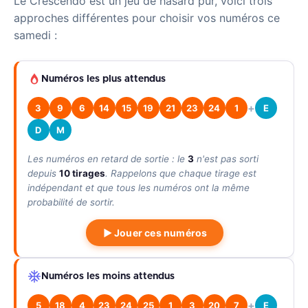
Le Crescendo est un jeu de hasard pur, voici trois
approches différentes pour choisir vos numéros ce
samedi :
Numéros les plus attendus
+
3
9
6
14
15
19
21
23
24
1
E
D
M
Les numéros en retard de sortie : le
3
n'est pas sorti
depuis
10 tirages
. Rappelons que chaque tirage est
indépendant et que tous les numéros ont la même
probabilité de sortir.
▶ Jouer ces numéros
Numéros les moins attendus
+
5
18
4
23
24
25
1
3
20
7
E