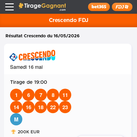
Tirage Gagnant
x
Installer
Résultat Crescendo
du 16/05/2026
Samedi 16 mai
19:00
1
6
7
8
11
14
16
18
22
23
M
200K EUR