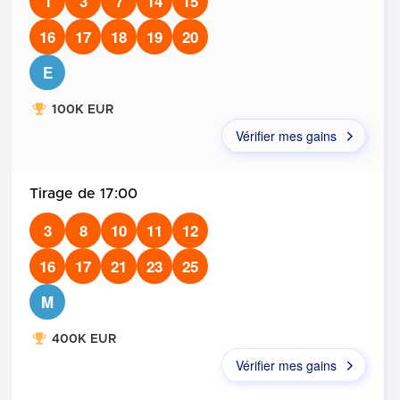
1
3
7
14
15
16
17
18
19
20
E
100K EUR
Vérifier mes gains
17:00
3
8
10
11
12
16
17
21
23
25
M
400K EUR
Vérifier mes gains