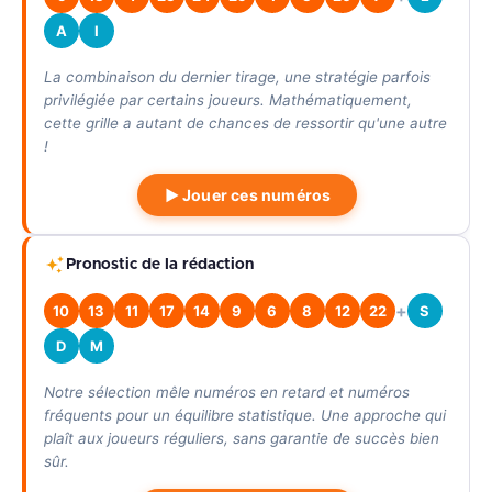
A
I
La combinaison du dernier tirage, une stratégie parfois
privilégiée par certains joueurs. Mathématiquement,
cette grille a autant de chances de ressortir qu'une autre
!
▶ Jouer ces numéros
Pronostic de la rédaction
+
10
13
11
17
14
9
6
8
12
22
S
D
M
Notre sélection mêle numéros en retard et numéros
fréquents pour un équilibre statistique. Une approche qui
plaît aux joueurs réguliers, sans garantie de succès bien
sûr.