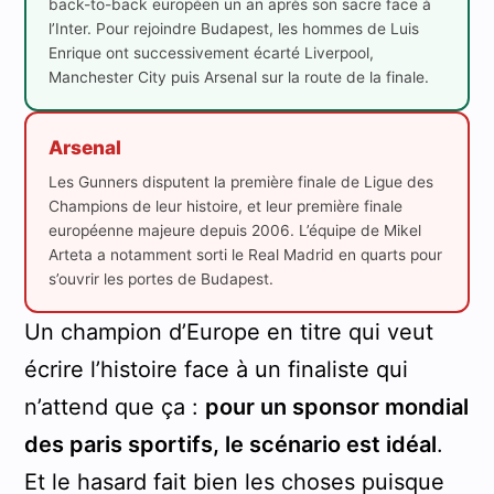
back-to-back européen un an après son sacre face à
l’Inter. Pour rejoindre Budapest, les hommes de Luis
Enrique ont successivement écarté Liverpool,
Manchester City puis Arsenal sur la route de la finale.
Arsenal
Les Gunners disputent la première finale de Ligue des
Champions de leur histoire, et leur première finale
européenne majeure depuis 2006. L’équipe de Mikel
Arteta a notamment sorti le Real Madrid en quarts pour
s’ouvrir les portes de Budapest.
Un champion d’Europe en titre qui veut
écrire l’histoire face à un finaliste qui
n’attend que ça :
pour un sponsor mondial
des paris sportifs, le scénario est idéal
.
Et le hasard fait bien les choses puisque