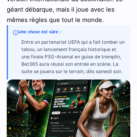
géant débarque, mais il joue avec les
mêmes règles que tout le monde.
Une chose est sûre :
Entre un partenariat UEFA qui a fait tomber un
tabou, un lancement français historique et
une finale PSG-Arsenal en guise de tremplin,
Bet365 aura réussi son entrée en scène. La
suite se jouera sur le terrain, dès samedi soir.