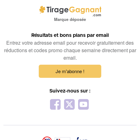
Marque déposée
Résultats et bons plans par email
Entrez votre adresse email pour recevoir gratuitement des
réductions et codes promo chaque semaine directement par
email.
Je m'abonne !
Suivez-nous sur :