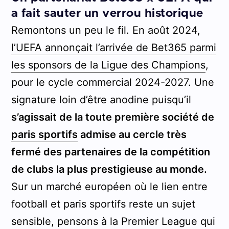
a fait sauter un verrou historique
Remontons un peu le fil. En août 2024,
l’UEFA annonçait l’arrivée de Bet365 parmi
les sponsors de la Ligue des Champions
,
pour le cycle commercial 2024-2027. Une
signature loin d’être anodine puisqu’il
s’agissait de la toute première société de
paris sportifs
admise au cercle très
fermé des partenaires de la compétition
de clubs la plus prestigieuse au monde.
Sur un marché européen où le lien entre
football et paris sportifs reste un sujet
sensible, pensons à la Premier League qui