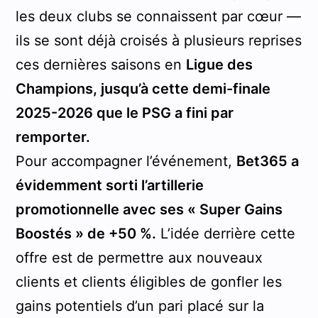
les deux clubs se connaissent par cœur —
ils se sont déjà croisés à plusieurs reprises
ces dernières saisons en
Ligue des
Champions, jusqu’à cette demi-finale
2025-2026 que le PSG a fini par
remporter.
Pour accompagner l’événement,
Bet365 a
évidemment sorti l’artillerie
promotionnelle avec ses « Super Gains
Boostés » de +50 %.
L’idée derrière cette
offre est de permettre aux nouveaux
clients et clients éligibles de gonfler les
gains potentiels d’un pari placé sur la