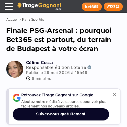
Tirage Gagnant
x
Installer
Accueil
>
Paris Sportifs
Finale PSG-Arsenal : pourquoi
Bet365 est partout, du terrain
de Budapest à votre écran
Céline Cossa
Responsable édition Loterie
Publié le 29 mai 2026 à 15h49
6 minutes
Retrouvez Tirage Gagnant sur Google
Ajoutez notre média à vos sources pour voir plus
facilement nos nouveaux articles.
Suivez-nous gratuitement