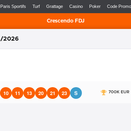
Paris Sportifs
Turf
Grattage
Casino
Poker
Code Prom
5/2026
10
11
13
20
21
23
S
700K EUR