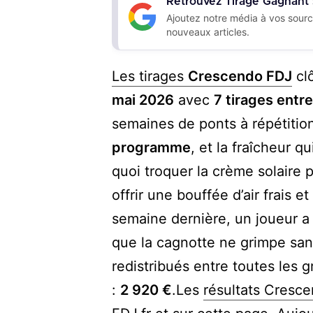
Retrouvez Tirage Gagnant
Ajoutez notre média à vos sourc
nouveaux articles.
Les tirages
Crescendo FDJ
cl
mai 2026
avec
7 tirages entr
semaines de ponts à répétition
programme
, et la fraîcheur 
quoi troquer la crème solaire 
offrir une bouffée d’air frais e
semaine dernière, un joueur 
que la cagnotte ne grimpe san
redistribués entre toutes les 
:
2 920 €
.Les
résultats Cresce