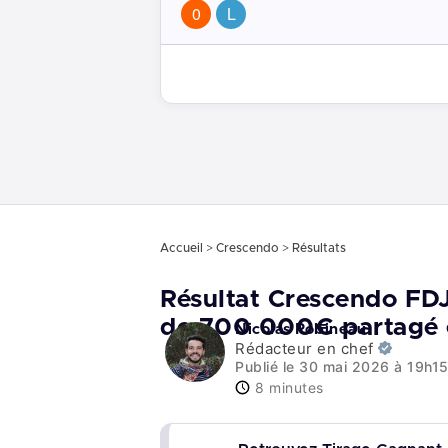
0
L
Accueil
>
Crescendo
>
Résultats
Résultat Crescendo FDJ
de 700 000€ partagé e
Nicolas Robineau
Rédacteur en chef
Publié le 30 mai 2026 à 19h1
8 minutes