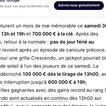
 sur Google
Suivez-nous gratuitement
es pour voir plus facilement nos
ôturent un mois de mai mémorable ce
samedi 3
e 13h et 19h
et
700 000 € à la clé
. Après des
, retour à la normale :
pas de jour férié au
qui revient après un épisode de canicule précoce
pour une grille Crescendo, un jackpot pourrait b
t de soleil à l’un des joueurs de ce samedi. La
a décroché
100 000 € dès le tirage de 13h00
, a
s interruption jusqu’à
600 000 € à 19h
,
grilles gagnantes avec des gains record au rang
ndo sont actualisés en continu
dès 13h00 sur