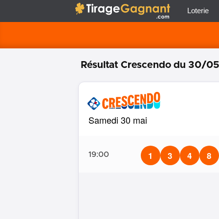
Tirage Gagnant
x
Loterie
Résultat Crescendo
du 30/0
Samedi 30 mai
1
3
4
8
19:00