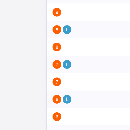
9
8
L
8
7
L
7
6
L
6