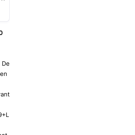
0
. De
ien
vant
 9+L