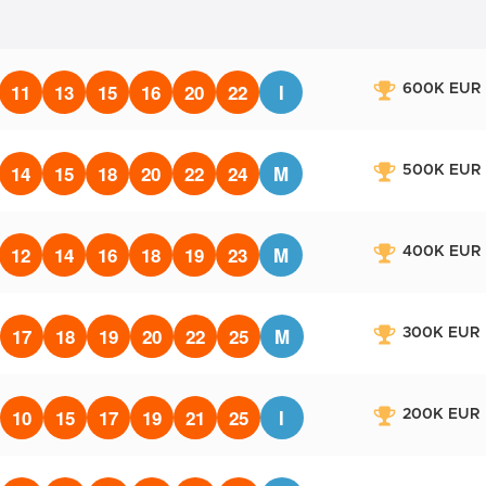
11
13
15
16
20
22
I
600K EUR
14
15
18
20
22
24
M
500K EUR
12
14
16
18
19
23
M
400K EUR
17
18
19
20
22
25
M
300K EUR
10
15
17
19
21
25
I
200K EUR