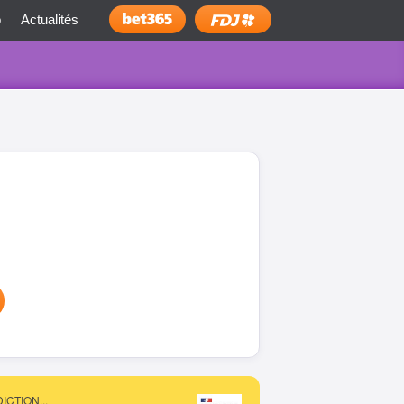
o
Actualités
Installer
CTION...