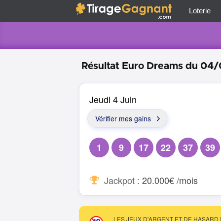
Tirage Gagnant
x
Loterie
Résultat Euro Dreams
du 04/
Jeudi 4 Juin
Vérifier mes gains
1
9
17
22
37
39
Jackpot :
20.000€ /mois
LES JEUX D'ARGENT ET DE HASARD 