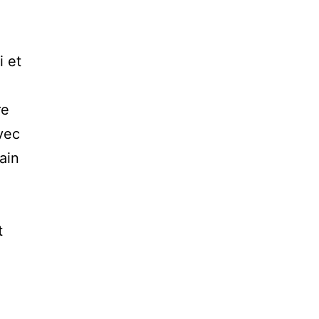
€
i et
re
vec
ain
t