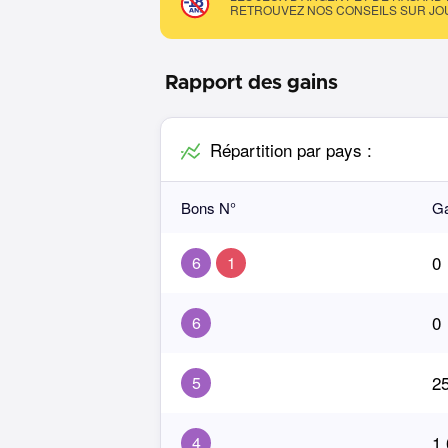
RETROUVEZ NOS CONSEILS SUR JOUE
Rapport des gains
Répartition par pays :
Bons N°
Ga
0
6
1
0
6
2
5
1
4