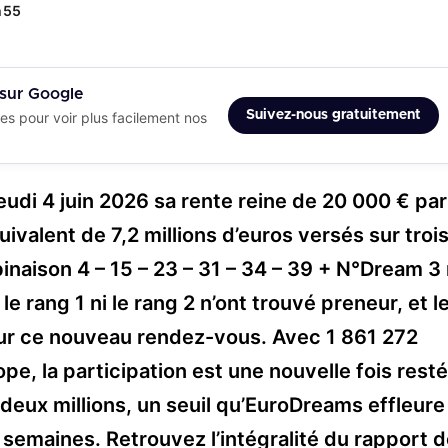
4h55
 sur Google
Suivez-nous gratuitement
es pour voir plus facilement nos
udi 4 juin 2026 sa rente reine de 20 000 € par
uivalent de 7,2 millions d’euros versés sur troi
inaison 4 – 15 – 23 – 31 – 34 – 39 + N°Dream 3 
le rang 1 ni le rang 2 n’ont trouvé preneur, et l
our ce nouveau rendez-vous. Avec 1 861 272
rope, la participation est une nouvelle fois rest
deux millions, un seuil qu’EuroDreams effleure
 semaines. Retrouvez l’intégralité du rapport 