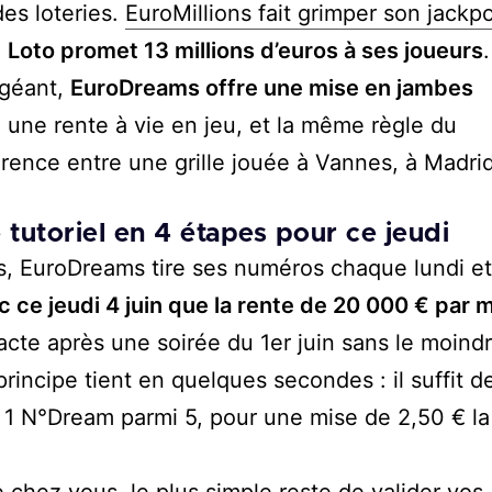
es loteries.
EuroMillions fait grimper son jackpo
e
Loto promet 13 millions d’euros à ses joueurs
.
 géant,
EuroDreams offre une mise en jambes
 une rente à vie en jeu, et la même règle du
érence entre une grille jouée à Vannes, à Madri
 tutoriel en 4 étapes pour ce jeudi
s, EuroDreams tire ses numéros chaque lundi et
c ce jeudi 4 juin que la rente de 20 000 € par 
tacte après une soirée du 1er juin sans le moind
incipe tient en quelques secondes : il suffit d
1 N°Dream parmi 5, pour une mise de 2,50 € la