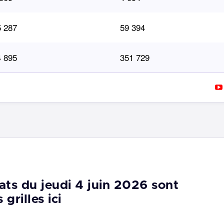
5 287
59 394
4 895
351 729
ats du jeudi 4 juin 2026 sont
 grilles ici