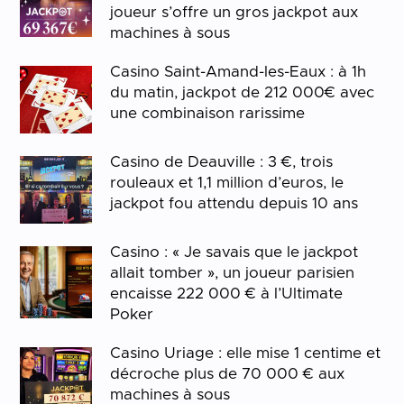
joueur s’offre un gros jackpot aux
machines à sous
Casino Saint-Amand-les-Eaux : à 1h
du matin, jackpot de 212 000€ avec
une combinaison rarissime
Casino de Deauville : 3 €, trois
rouleaux et 1,1 million d’euros, le
jackpot fou attendu depuis 10 ans
Casino : « Je savais que le jackpot
allait tomber », un joueur parisien
encaisse 222 000 € à l’Ultimate
Poker
Casino Uriage : elle mise 1 centime et
décroche plus de 70 000 € aux
machines à sous