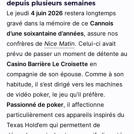
depuis plusieurs semaines
Le jeudi
4 juin 2026
restera longtemps
gravé dans la mémoire de ce
Cannois
d’une soixantaine d’années
, assure nos
confrères de
Nice Matin
. Celui-ci avait
prévu de passer un moment de détente au
Casino Barrière Le Croisette
en
compagnie de son épouse. Comme à son
habitude, il s’est dirigé vers les machines
de vidéo poker, le jeu qu’il préfère.
Passionné de poker
, il affectionne
particulièrement ces appareils inspirés du
Texas Hold’em qui permettent de