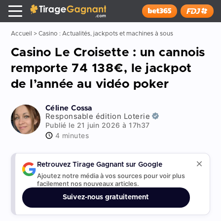
Tirage Gagnant
x
Installer
Accueil
>
Casino : Actualités, jackpots et machines à sous
Casino Le Croisette : un cannois
remporte 74 138€, le jackpot
de l’année au vidéo poker
Céline Cossa
Responsable édition Loterie
Publié le 21 juin 2026 à 17h37
4 minutes
Retrouvez Tirage Gagnant sur Google
Ajoutez notre média à vos sources pour voir plus
facilement nos nouveaux articles.
Suivez-nous gratuitement