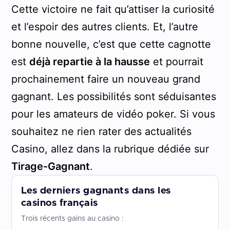
Cette victoire ne fait qu’attiser la curiosité
et l’espoir des autres clients. Et, l’autre
bonne nouvelle, c’est que cette cagnotte
est
déjà repartie à la hausse
et pourrait
prochainement faire un nouveau grand
gagnant. Les possibilités sont séduisantes
pour les amateurs de vidéo poker. Si vous
souhaitez ne rien rater des actualités
Casino, allez dans la rubrique dédiée sur
Tirage-Gagnant
.
Les derniers gagnants dans les
casinos français
Trois récents gains au casino :