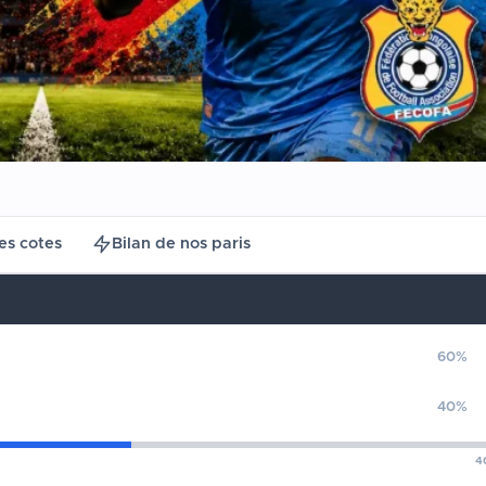
es cotes
Bilan de nos paris
60%
40%
4