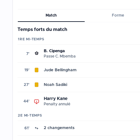
Match
Forme
Temps forts du match
1RE MI-TEMPS
B. Cipenga
⚽
7'
Passe C. Mbemba
Jude Bellingham
19'
Noah Sadiki
27'
Harry Kane
44'
Penalty annulé
2E MI-TEMPS
2 changements
61'