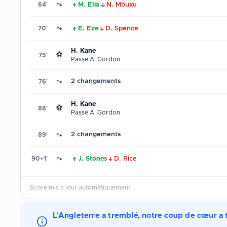
M. Elia
N. Mbuku
64'
↑
↓
E. Eze
D. Spence
70'
↑
↓
H. Kane
⚽
75'
Passe A. Gordon
2 changements
76'
H. Kane
⚽
86'
Passe A. Gordon
2 changements
89'
J. Stones
D. Rice
90+1'
↑
↓
Score mis à jour automatiquement
L'Angleterre a tremblé, notre coup de cœur a 