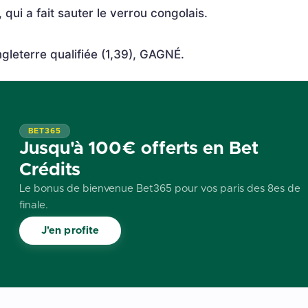
, qui a fait sauter le verrou congolais.
gleterre qualifiée (1,39), GAGNÉ.
BET365
Jusqu'à 100€ offerts en Bet
Crédits
Le bonus de bienvenue Bet365 pour vos paris des 8es de
finale.
J'en profite