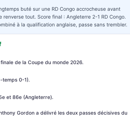
 longtemps buté sur une RD Congo accrocheuse avant
 renverse tout. Score final : Angleterre 2-1 RD Congo.
mbiné à la qualification anglaise, passe sans trembler.
f
 finale de la Coupe du monde 2026.
i-temps 0-1).
e et 86e (Angleterre).
 Anthony Gordon a délivré les deux passes décisives du