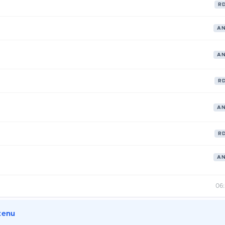
R
A
A
R
A
R
A
06:
tenu