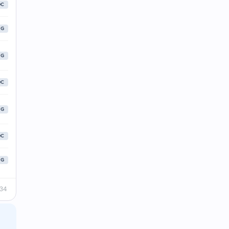
DC
NG
NG
DC
NG
DC
NG
34