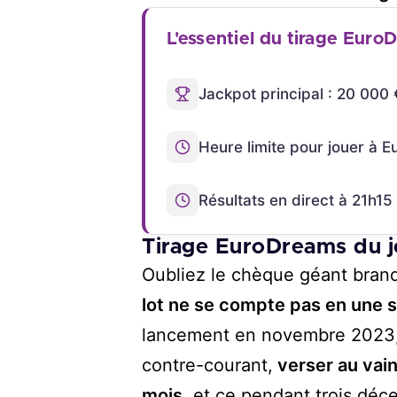
L'essentiel du tirage Eur
Jackpot principal : 20 000
Heure limite pour jouer à 
Résultats en direct à 21h1
Tirage EuroDreams du jeu
Oubliez le chèque géant bran
lot ne se compte pas en une 
lancement en novembre 2023, l
contre-courant,
verser au vai
mois
, et ce pendant trois déc