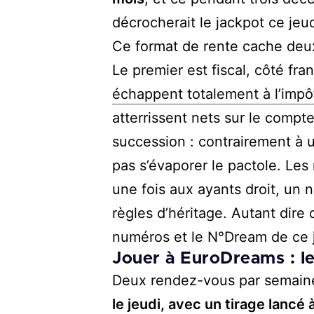
décrocherait le jackpot ce jeud
Ce format de rente cache deu
Le premier est fiscal, côté fra
échappent totalement à l’impô
atterrissent nets sur le compt
succession : contrairement à u
pas s’évaporer le pactole. Les
une fois aux ayants droit, un n
règles d’héritage. Autant dire 
numéros et le N°Dream de ce je
Jouer à EuroDreams : le
Deux rendez-vous par semaine
le jeudi, avec un tirage lancé