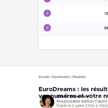
1
3
9
2
Accueil
>
Eurodreams
>
Résultats
EuroDreams : les résulta
vos numéros et votre
Simon Richomme
Responsable édition Casino
Publié le 2 juillet 2026 à 10h3