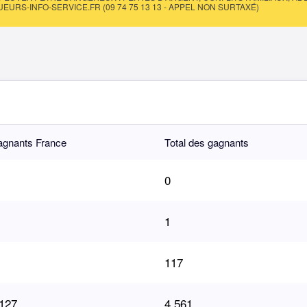
URS-INFO-SERVICE.FR (09 74 75 13 13 - APPEL NON SURTAXÉ)
gnants France
Total des gagnants
0
1
1
117
 127
4 561