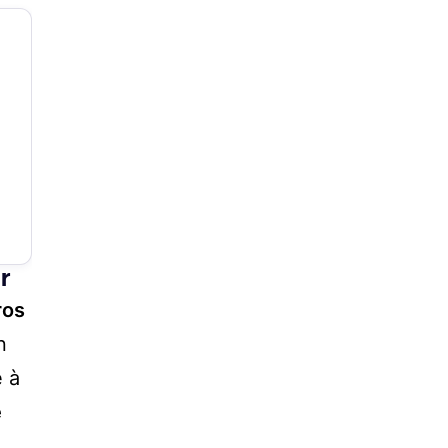
r
ros
n
e à
e