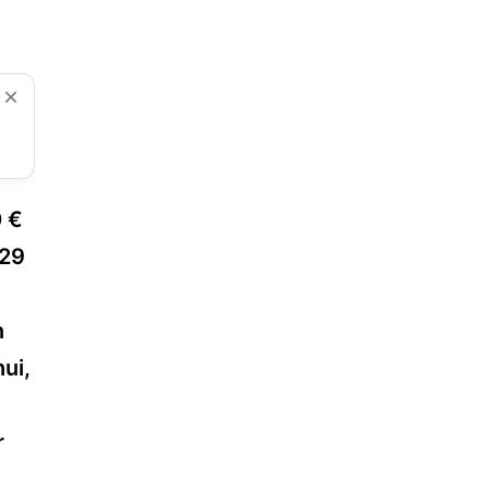
0 €
 29
n
ui,
r