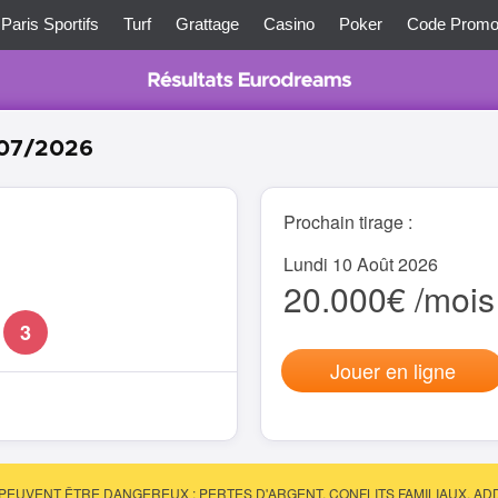
Paris Sportifs
Turf
Grattage
Casino
Poker
Code Prom
07/2026
Prochain tirage
:
Lundi 10 Août 2026
20.000€ /mois
3
Jouer en ligne
PEUVENT ÊTRE DANGEREUX : PERTES D'ARGENT, CONFLITS FAMILIAUX, ADDI