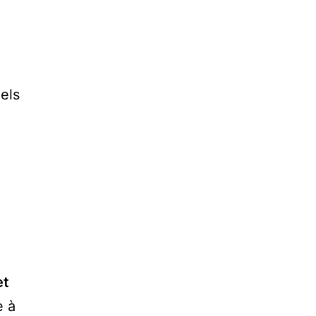
.
els
et
e à