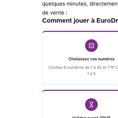
quelques minutes, directement
de vente :
Comment jouer à EuroD
Choisissez vos numéros
Cochez 6 numéros de 1 à 40 et 1 N°
1 à 5
Validez avant 20h15