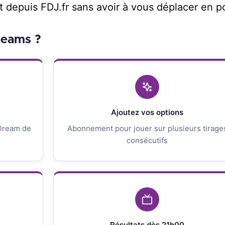
 depuis FDJ.fr sans avoir à vous déplacer en p
reams ?
Ajoutez vos options
 Dream de
Abonnement pour jouer sur plusieurs tirage
consécutifs
Résultats dès 21h00