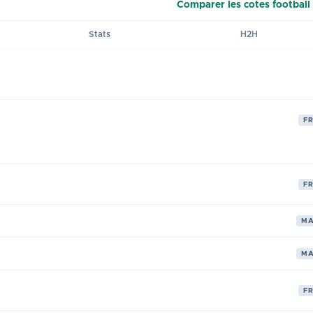
Comparer les cotes football
Stats
H2H
F
F
M
M
F