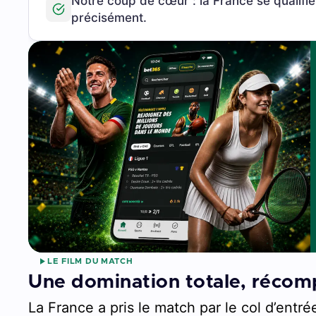
Notre coup de cœur : la France se qualifie
précisément.
LE FILM DU MATCH
Une domination totale, récom
La France a pris le match par le col d’entré