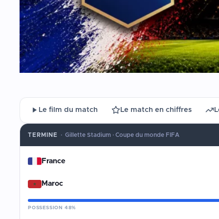
Le film du match
Le match en chiffres
L
TERMINÉ
·
Gillette Stadium · Coupe du monde FIFA
France
Maroc
POSSESSION 48%