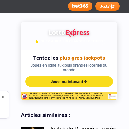
Installer
JOUEZ AUX PLUS GRANDES LOTERIES
Tentez les
plus gros jackpots
Jouez en ligne aux plus grandes loteries du
monde
Jouer maintenant
LES JEUX D'ARGENT ET DE HASARD PEUVENT ÊTRE DANGEREUX : PERTES
D'ARGENT, CONFLITS FAMILIAUX, ADDICTION... RETROUVEZ NOS CONSEILS
SUR JOUEURS-INFO-SERVICE.FR (09 74 75 13 13 - APPEL NON SURTAXÉ)
Articles similaires :
Doublé de Mbappé et soirée