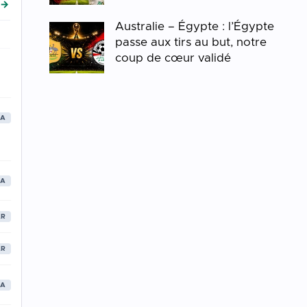
 →
Australie – Égypte : l’Égypte
passe aux tirs au but, notre
coup de cœur validé
RA
RA
AR
AR
RA