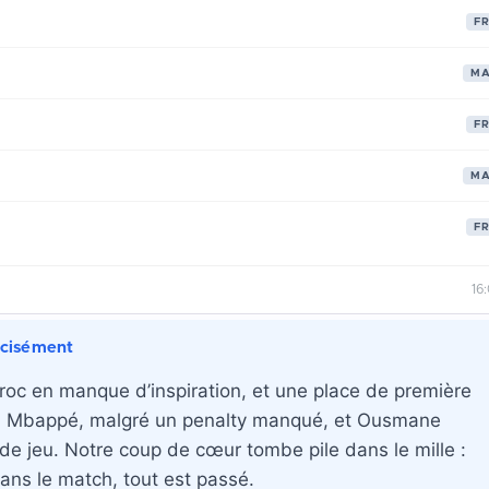
F
M
F
M
F
16
écisément
Maroc en manque d’inspiration, et une place de première
lian Mbappé, malgré un penalty manqué, et Ousmane
 de jeu. Notre coup de cœur tombe pile dans le mille :
ans le match, tout est passé.