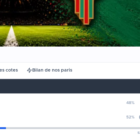
es cotes
Bilan de nos paris
48%
52%
5