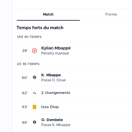
Match
Forme
Temps forts du match
1RE MI-TEMPS
Kylian Mbappé
28'
Penalty manqué
2E MI-TEMPS
K. Mbappe
⚽
60'
Passe D. Doue
2 changements
62'
Issa Diop
63'
O. Dembele
⚽
66'
Passe K. Mbappe