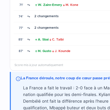
W. Zaire-Emery
M. Kone
71'
↑
↓
2 changements
74'
2 changements
77'
A. Sbai
C. Talbi
85'
↑
↓
M. Gusto
J. Kounde
87'
↑
↓
Score mis à jour automatiquement
La France déroule, notre coup de cœur passe pr
La France a fait le travail : 2-0 face à un 
nation qualifiée pour les demi-finales. Ky
Dembélé ont fait la différence après l’heure
qualification, Mbappé buteur et deux buts d