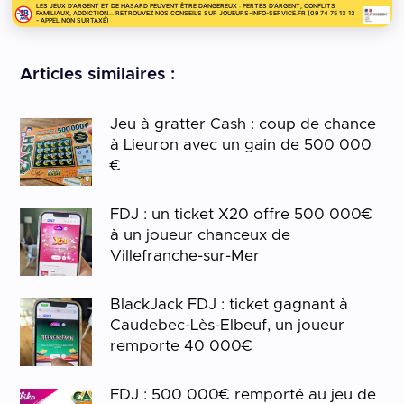
LES JEUX D'ARGENT ET DE HASARD PEUVENT ÊTRE DANGEREUX : PERTES D'ARGENT, CONFLITS
FAMILIAUX, ADDICTION... RETROUVEZ NOS CONSEILS SUR JOUEURS-INFO-SERVICE.FR (09 74 75 13 13
- APPEL NON SURTAXÉ)
Articles similaires :
Jeu à gratter Cash : coup de chance
à Lieuron avec un gain de 500 000
€
FDJ : un ticket X20 offre 500 000€
à un joueur chanceux de
Villefranche-sur-Mer
BlackJack FDJ : ticket gagnant à
Caudebec-Lès-Elbeuf, un joueur
remporte 40 000€
FDJ : 500 000€ remporté au jeu de