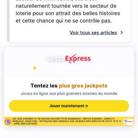
naturellement tournée vers le secteur de
loterie pour son attrait des belles histoires
et cette chance qui ne se contrôle pas.
Voir tous ses articles
JOUEZ AUX PLUS GRANDES LOTERIES
Tentez les
plus gros jackpots
Jouez en ligne aux plus grandes loteries du monde
Jouer maintenant
LES JEUX D'ARGENT ET DE HASARD PEUVENT ÊTRE DANGEREUX : PERTES D'ARGENT, CONFLITS
FAMILIAUX, ADDICTION... RETROUVEZ NOS CONSEILS SUR JOUEURS-INFO-SERVICE.FR (09 74 75 13 13
- APPEL NON SURTAXÉ)