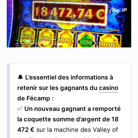
🔔
L’essentiel des informations à
retenir sur les gagnants du
casino
de Fécamp :
✅
Un nouveau gagnant a remporté
la coquette somme d’argent de 18
472 €
sur la machine des Valley of