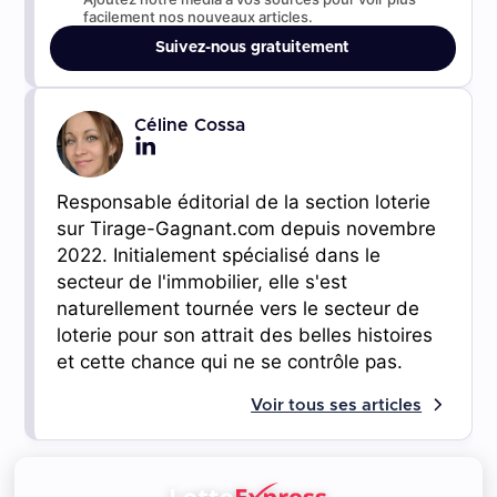
facilement nos nouveaux articles.
Suivez-nous gratuitement
Céline Cossa
Responsable éditorial de la section loterie
sur Tirage-Gagnant.com depuis novembre
2022. Initialement spécialisé dans le
secteur de l'immobilier, elle s'est
naturellement tournée vers le secteur de
loterie pour son attrait des belles histoires
et cette chance qui ne se contrôle pas.
Voir tous ses articles