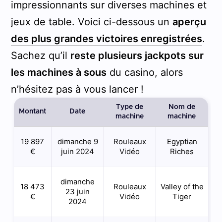
impressionnants sur diverses machines et
jeux de table. Voici ci-dessous un
aperçu
des plus grandes victoires enregistrées
.
Sachez qu’il
reste plusieurs jackpots sur
les machines à sous
du casino, alors
n’hésitez pas à vous lancer !
Type de
Nom de
Montant
Date
machine
machine
19 897
dimanche 9
Rouleaux
Egyptian
€
juin 2024
Vidéo
Riches
dimanche
18 473
Rouleaux
Valley of the
23 juin
€
Vidéo
Tiger
2024