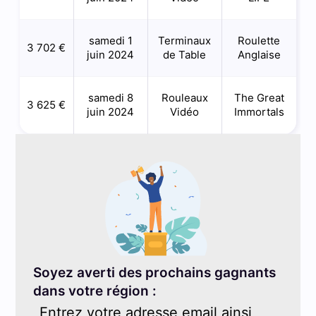
samedi 1
Terminaux
Roulette
3 702 €
juin 2024
de Table
Anglaise
samedi 8
Rouleaux
The Great
3 625 €
juin 2024
Vidéo
Immortals
Soyez averti des prochains gagnants
dans votre région :
Entrez votre adresse email ainsi