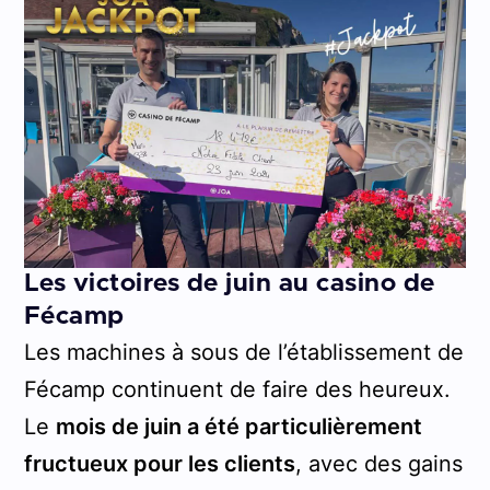
Les victoires de juin au casino de
Fécamp
Les machines à sous de l’établissement de
Fécamp continuent de faire des heureux.
Le
mois de juin a été particulièrement
fructueux pour les clients
, avec des gains