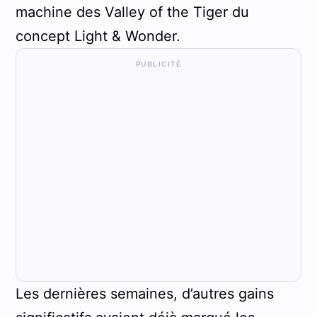
machine des Valley of the Tiger du
concept Light & Wonder.
Les dernières semaines, d’autres gains