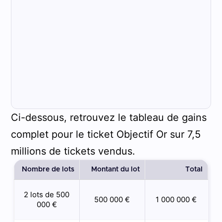
Ci-dessous, retrouvez le tableau de gains
complet pour le ticket Objectif Or sur 7,5
millions de tickets vendus.
Nombre de lots
Montant du lot
Total
2 lots de 500
500 000 €
1 000 000 €
000 €