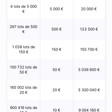
4 lots de 5 000
5 000 €
20 000 €
€
267 lots de 500
500 €
133 500 €
€
1 038 lots de
150 €
155 700 €
150 €
100 732 lots de
50 €
5 036 600 €
50 €
165 002 lots de
20 €
3 300 040 €
20 €
900 416 lots de
10 €
9 004 160 €