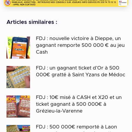
FAMILIAUX, ADDICTION... RETROUVEZ NOS CONSEILS SUR JOUEURS-INFO-SERVICE.FR (09 74 75 13 13
- APPEL NON SURTAXÉ)
Articles similaires :
FDJ : nouvelle victoire à Dieppe, un
gagnant remporte 500 000 € au jeu
Cash
FDJ : un gagnant ticket d’Or à 500
000€ gratté à Saint Yzans de Médoc
FDJ : 10€ misé à CASH et X20 et un
ticket gagnant à 500 000€ à
Grézieu-la-Varenne
FDJ : 500 000€ remporté à Laon