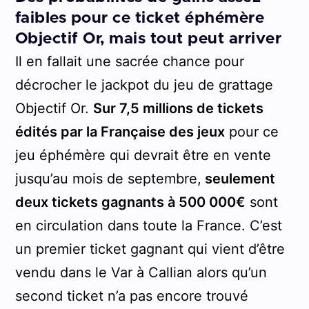
faibles pour ce ticket éphémère
Objectif Or, mais tout peut arriver
Il en fallait une sacrée chance pour
décrocher le jackpot du jeu de grattage
Objectif Or.
Sur 7,5 millions de tickets
édités par la Française des jeux
pour ce
jeu éphémère qui devrait être en vente
jusqu’au mois de septembre,
seulement
deux tickets gagnants à 500 000€
sont
en circulation dans toute la France. C’est
un premier ticket gagnant qui vient d’être
vendu dans le Var à Callian alors qu’un
second ticket n’a pas encore trouvé