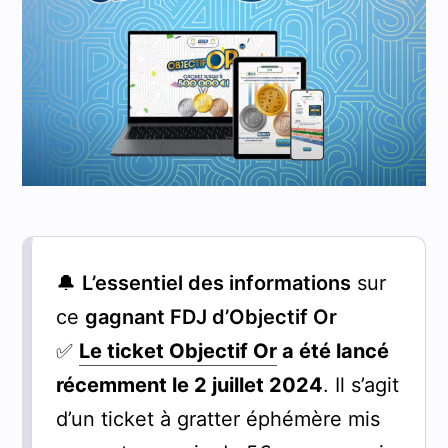
🔔
L’essentiel des informations
sur
ce
gagnant FDJ d’Objectif Or
✅
Le ticket Objectif Or
a été lancé
récemment le 2 juillet 2024
. Il s’agit
d’un ticket à gratter éphémère mis