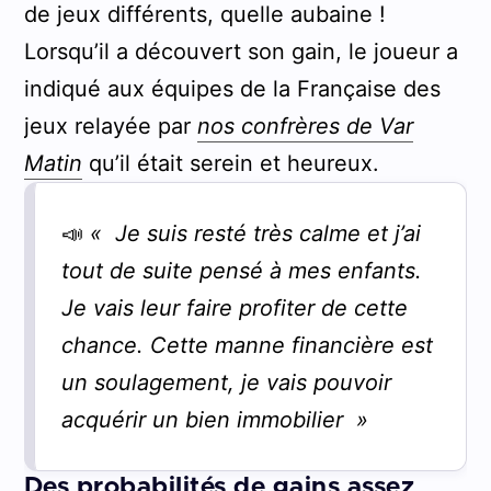
de jeux différents, quelle aubaine !
Lorsqu’il a découvert son gain, le joueur a
indiqué aux équipes de la Française des
jeux relayée par
nos confrères de Var
Matin
qu’il était serein et heureux.
📣
« Je suis resté très calme et j’ai
tout de suite pensé à mes enfants.
Je vais leur faire profiter de cette
chance.
Cette manne financière est
un soulagement, je vais pouvoir
acquérir un bien immobilier »
Des probabilités de gains assez