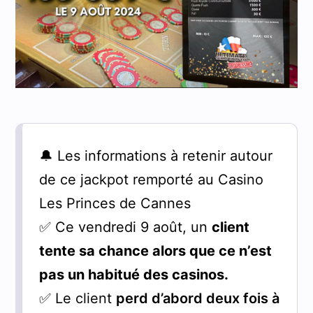
🔔 Les informations à retenir autour
de ce jackpot remporté au Casino
Les Princes de Cannes
✅ Ce vendredi 9 août, un
client
tente sa chance alors que ce n’est
pas un habitué des casinos.
✅ Le client
perd d’abord deux fois à