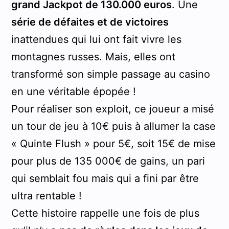
grand Jackpot de 130.000 euros
. Une
série de défaites et de victoires
inattendues qui lui ont fait vivre les
montagnes russes. Mais, elles ont
transformé son simple passage au casino
en une véritable épopée !
Pour réaliser son exploit, ce joueur a misé
un tour de jeu à 10€ puis à allumer la case
« Quinte Flush » pour 5€, soit 15€ de mise
pour plus de 135 000€ de gains, un pari
qui semblait fou mais qui a fini par être
ultra rentable !
Cette histoire rappelle une fois de plus