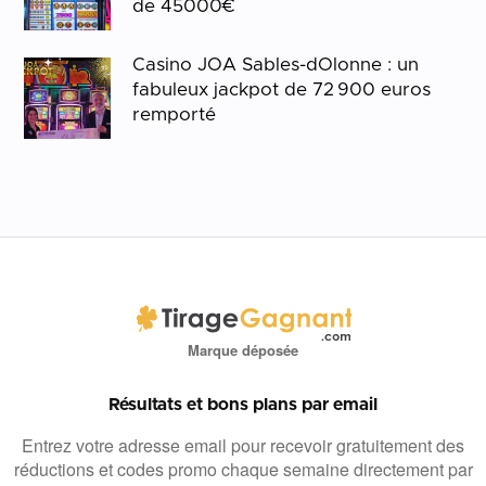
de 45000€
Casino JOA Sables-dOlonne : un
fabuleux jackpot de 72 900 euros
remporté
Marque déposée
Résultats et bons plans par email
Entrez votre adresse email pour recevoir gratuitement des
réductions et codes promo chaque semaine directement par