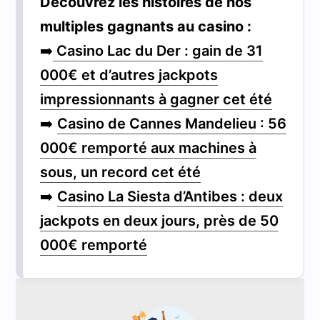
Découvrez les histoires de nos
multiples gagnants au casino :
➡️
Casino Lac du Der : gain de 31
000€ et d’autres jackpots
impressionnants à gagner cet été
➡️
Casino de Cannes Mandelieu : 56
000€ remporté aux machines à
sous, un record cet été
➡️
Casino La Siesta d’Antibes : deux
jackpots en deux jours, près de 50
000€ remporté