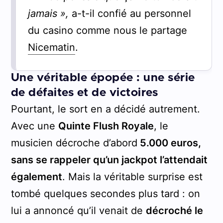
jamais »,
a-t-il confié au personnel
du casino comme nous le partage
Nicematin
.
Une véritable épopée : une série
de défaites et de victoires
Pourtant, le sort en a décidé autrement.
Avec une
Quinte Flush Royale
, le
musicien décroche d’abord
5.000 euros,
sans se rappeler qu’un jackpot l’attendait
également
. Mais la véritable surprise est
tombé quelques secondes plus tard : on
lui a annoncé qu’il venait de
décroché le