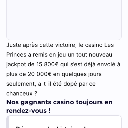
Juste après cette victoire, le casino Les
Princes a remis en jeu un tout nouveau
jackpot de 15 800€ qui s’est déjà envolé à
plus de 20 000€ en quelques jours
seulement, a-t-il été dopé par ce
chanceux ?
Nos gagnants casino toujours en
rendez-vous !