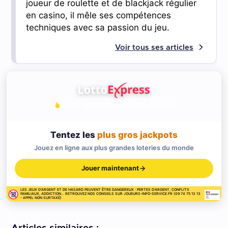
joueur de roulette et de blackjack régulier
en casino, il mêle ses compétences
techniques avec sa passion du jeu.
Voir tous ses articles
JOUEZ AUX PLUS GRANDES LOTERIES
Tentez les
plus gros jackpots
Jouez en ligne aux plus grandes loteries du monde
Jouer maintenant
LES JEUX D'ARGENT ET DE HASARD PEUVENT ÊTRE DANGEREUX : PERTES D'ARGENT, CONFLITS
FAMILIAUX, ADDICTION... RETROUVEZ NOS CONSEILS SUR JOUEURS-INFO-SERVICE.FR (09 74 75 13 13
- APPEL NON SURTAXÉ)