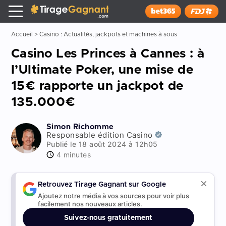
Tirage Gagnant
x
Installer
Accueil
>
Casino : Actualités, jackpots et machines à sous
Casino Les Princes à Cannes : à
l’Ultimate Poker, une mise de
15€ rapporte un jackpot de
135.000€
Simon Richomme
Responsable édition Casino
Publié le 18 août 2024 à 12h05
4 minutes
Retrouvez Tirage Gagnant sur Google
Ajoutez notre média à vos sources pour voir plus
facilement nos nouveaux articles.
Suivez-nous gratuitement