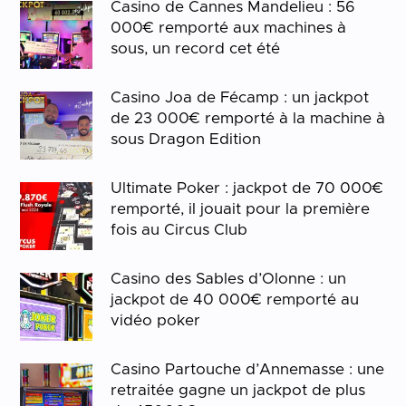
Casino de Cannes Mandelieu : 56
000€ remporté aux machines à
sous, un record cet été
Casino Joa de Fécamp : un jackpot
de 23 000€ remporté à la machine à
sous Dragon Edition
Ultimate Poker : jackpot de 70 000€
remporté, il jouait pour la première
fois au Circus Club
Casino des Sables d’Olonne : un
jackpot de 40 000€ remporté au
vidéo poker
Casino Partouche d’Annemasse : une
retraitée gagne un jackpot de plus