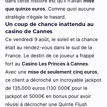
dans cette histoire est qu’il n’avait
misé
que quinze euros
. Comme quoi aucune
stratégie n’égale le hasard.
Un coup de chance inattendu au
casino de Cannes
Ce vendredi 9 août, le soleil et la chance
était au rendez-vous dans le sud de la
France. Le destin de ce joueur a frappé
fort au
Casino Les Princes à Cannes
.
Avec une
mise de seulement cinq euros
,
ce client a décroché un incroyable jackpot
de 135.000 euros (130 000€ pour le
jackpot et 5000€ en bonus pour avoir
réussi à décrocher une Quinte Flush