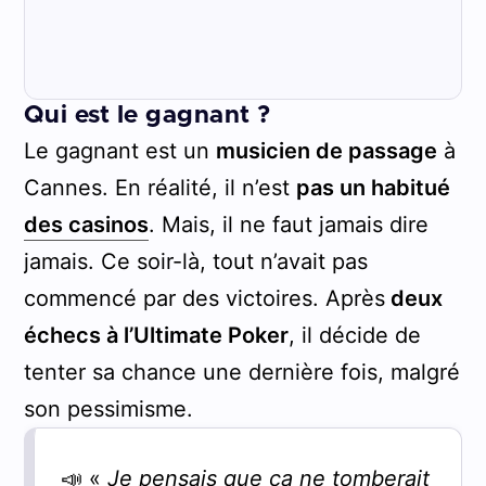
Qui est le gagnant ?
Le gagnant est un
musicien de passage
à
Cannes. En réalité, il n’est
pas un habitué
des casinos
. Mais, il ne faut jamais dire
jamais. Ce soir-là, tout n’avait pas
commencé par des victoires. Après
deux
échecs à l’Ultimate Poker
, il décide de
tenter sa chance une dernière fois, malgré
son pessimisme.
📣 «
Je pensais que ça ne tomberait