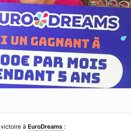
 victoire à
EuroDreams
: