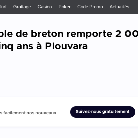
Turf
Grattage
Casino
Poker
Code Promo
Actualités
ple de breton remporte 2 0
inq ans à Plouvara
Suivez-nous gratuitement
us facilement nos nouveaux