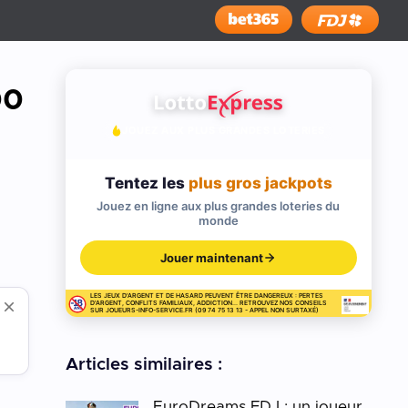
Installer
00
JOUEZ AUX PLUS GRANDES LOTERIES
Tentez les
plus gros jackpots
Jouez en ligne aux plus grandes loteries du
monde
Jouer maintenant
LES JEUX D'ARGENT ET DE HASARD PEUVENT ÊTRE DANGEREUX : PERTES
D'ARGENT, CONFLITS FAMILIAUX, ADDICTION... RETROUVEZ NOS CONSEILS
SUR JOUEURS-INFO-SERVICE.FR (09 74 75 13 13 - APPEL NON SURTAXÉ)
Articles similaires :
EuroDreams FDJ : un joueur