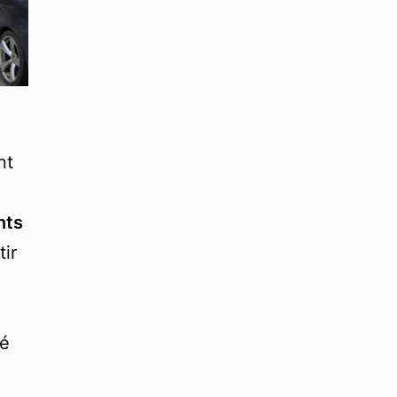
nt
nts
tir
té