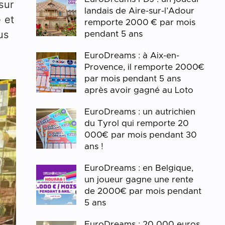
sur
landais de Aire-sur-l’Adour
e et
remporte 2000 € par mois
us
pendant 5 ans
EuroDreams : à Aix-en-
Provence, il remporte 2000€
par mois pendant 5 ans
après avoir gagné au Loto
EuroDreams : un autrichien
du Tyrol qui remporte 20
000€ par mois pendant 30
ans !
EuroDreams : en Belgique,
un joueur gagne une rente
de 2000€ par mois pendant
5 ans
EuroDreams : 20 000 euros