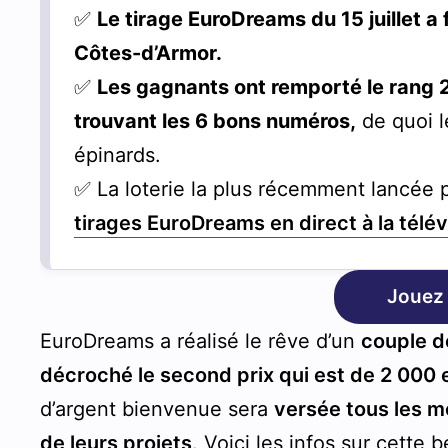
✅
Le tirage EuroDreams du 15 juillet a
Côtes-d’Armor.
✅
Les gagnants ont remporté le rang 
trouvant les 6 bons numéros,
de quoi l
épinards.
✅ La loterie la plus récemment lancée 
tirages EuroDreams en direct à la télév
Jouez
EuroDreams a réalisé le rêve d’un
couple d
décroché le second prix qui est de 2 000
d’argent bienvenue sera
versée tous les m
de leurs projets
. Voici les infos sur cette b