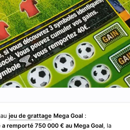
e au
jeu de grattage
Mega Goal
:
e a remporté 750 000 € au Mega Goal
, la