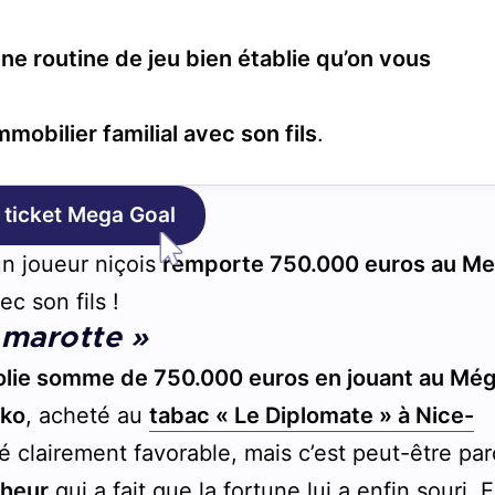
ne routine de jeu bien établie qu’on vous
mmobilier familial avec son fils
.
 ticket Mega Goal
un joueur niçois
remporte 750.000 euros au M
ec son fils !
e marotte »
olie somme de 750.000 euros en jouant au Mé
iko
, acheté au
tabac « Le Diplomate » à Nice-
été clairement favorable, mais c’est peut-être pa
nheur
qui a fait que la fortune lui a enfin souri. 