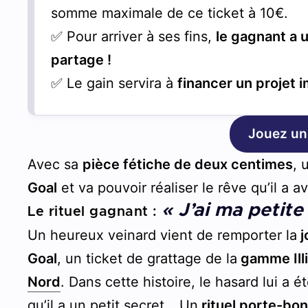
somme maximale de ce ticket à 10€.
✅ Pour arriver à ses fins,
le gagnant a u
partage !
✅ Le gain servira à
financer un projet i
Jouez un
Avec sa
pièce fétiche de deux centimes
, 
Goal
et va pouvoir réaliser le rêve qu’il a av
« J’ai ma petit
Le rituel gagnant :
Un heureux veinard vient de remporter la
j
Goal
, un ticket de grattage de la
gamme Ill
Nord
. Dans cette histoire, le hasard lui a 
qu’il a un petit secret… Un
rituel porte-bo