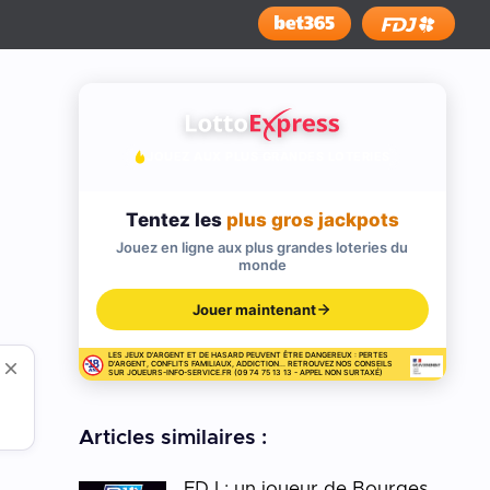
Installer
JOUEZ AUX PLUS GRANDES LOTERIES
Tentez les
plus gros jackpots
Jouez en ligne aux plus grandes loteries du
monde
Jouer maintenant
LES JEUX D'ARGENT ET DE HASARD PEUVENT ÊTRE DANGEREUX : PERTES
D'ARGENT, CONFLITS FAMILIAUX, ADDICTION... RETROUVEZ NOS CONSEILS
SUR JOUEURS-INFO-SERVICE.FR (09 74 75 13 13 - APPEL NON SURTAXÉ)
Articles similaires :
FDJ : un joueur de Bourges