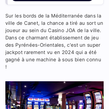
Sur les bords de la Méditerranée dans la
ville de Canet, la chance a tiré au sort un
joueur au sein du Casino JOA de la ville.
Dans ce charmant établissement de jeu
des Pyrénées-Orientales, c'est un super
jackpot rarement vu en 2024 qui a été
gagné à une machine à sous bien connu
!