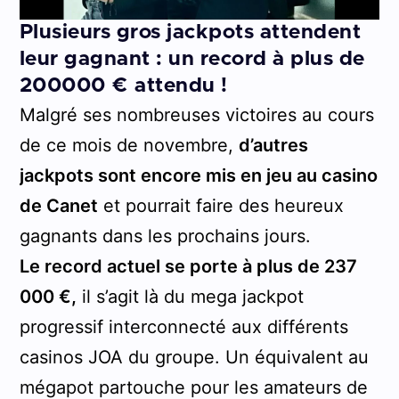
Plusieurs gros jackpots attendent
leur gagnant : un record à plus de
200000 € attendu !
Malgré ses nombreuses victoires au cours
de ce mois de novembre,
d’autres
jackpots sont encore mis en jeu au casino
de Canet
et pourrait faire des heureux
gagnants dans les prochains jours.
Le record actuel se porte à plus de 237
000 €,
il s’agit là du mega jackpot
progressif interconnecté aux différents
casinos JOA du groupe. Un équivalent au
mégapot partouche
pour les amateurs de