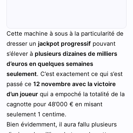
Cette machine à sous à la particularité de
dresser un
jackpot progressif
pouvant
s’élever à
plusieurs dizaines de milliers
d’euros en quelques semaines
seulement
. C’est exactement ce qui s’est
passé ce
12 novembre avec la victoire
d’un joueur
qui a empoché la totalité de la
cagnotte pour 48’000 € en misant
seulement 1 centime.
Bien évidemment, il aura fallu plusieurs