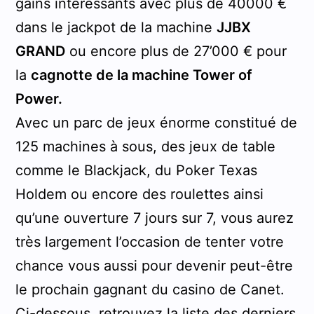
gains intéressants avec plus de 40000 €
dans le jackpot de la machine
JJBX
GRAND
ou encore plus de 27’000 € pour
la
cagnotte de la machine Tower of
Power.
Avec un parc de jeux énorme constitué de
125 machines à sous, des jeux de table
comme le Blackjack, du Poker Texas
Holdem ou encore des roulettes ainsi
qu’une ouverture 7 jours sur 7, vous aurez
très largement l’occasion de tenter votre
chance vous aussi pour devenir peut-être
le prochain gagnant du casino de Canet.
Ci-dessous, retrouvez la liste des derniers