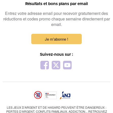
Résultats et bons plans par email
Entrez votre adresse email pour recevoir gratuitement des
réductions et codes promo chaque semaine directement par
email.
Je m'abonne !
Suivez-nous sur :
LES JEUX D’ARGENT ET DE HASARD PEUVENT ÊTRE DANGEREUX :
PERTES D’ARGENT, CONFLITS FAMILIAUX, ADDICTION... RETROUVEZ