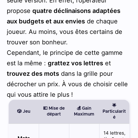
seule version. En effet, l’opérateur
propose
quatre déclinaisons adaptées
aux budgets et aux envies
de chaque
joueur. Au moins, vous êtes certains de
trouver son bonheur.
Cependant, le principe de cette gamme
est la même :
grattez vos lettres
et
trouvez des mots
dans la grille pour
décrocher un prix. À vous de choisir celle
qui vous attire le plus !
🌟
💶 Mise de
💰 Gain
🎲 Jeu
Particularit
départ
Maximum
é
14 lettres,