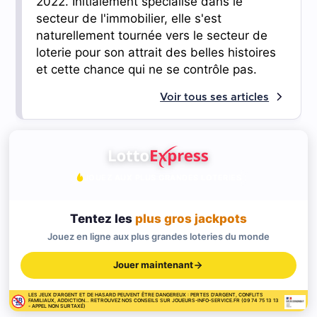
2022. Initialement spécialisé dans le
secteur de l'immobilier, elle s'est
naturellement tournée vers le secteur de
loterie pour son attrait des belles histoires
et cette chance qui ne se contrôle pas.
Voir tous ses articles
JOUEZ AUX PLUS GRANDES LOTERIES
Tentez les
plus gros jackpots
Jouez en ligne aux plus grandes loteries du monde
Jouer maintenant
LES JEUX D'ARGENT ET DE HASARD PEUVENT ÊTRE DANGEREUX : PERTES D'ARGENT, CONFLITS
FAMILIAUX, ADDICTION... RETROUVEZ NOS CONSEILS SUR JOUEURS-INFO-SERVICE.FR (09 74 75 13 13
- APPEL NON SURTAXÉ)