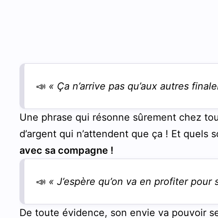
📣
« Ça n’arrive pas qu’aux autres finale
Une phrase qui résonne sûrement chez tous
d’argent qui n’attendent que ça ! Et quels s
avec sa compagne !
📣
« J’espère qu’on va en profiter pour 
De toute évidence, son envie va pouvoir se