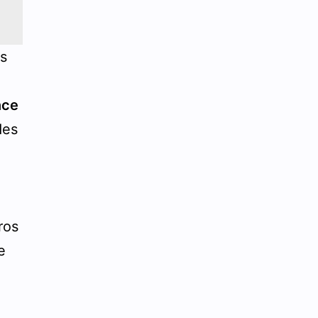
es
nce
des
ros
e