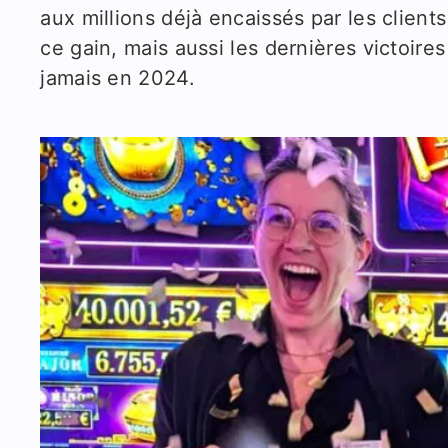
aux millions déjà encaissés par les clien
ce gain, mais aussi les dernières victoire
jamais en 2024.