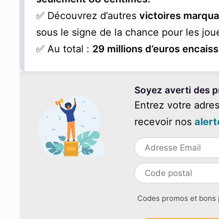
✅ Découvrez d’autres
victoires marqu
sous le signe de la chance pour les jou
✅ Au total :
29 millions d’euros encais
Soyez averti des p
Entrez votre adres
recevoir nos
aler
Codes promos et bons p