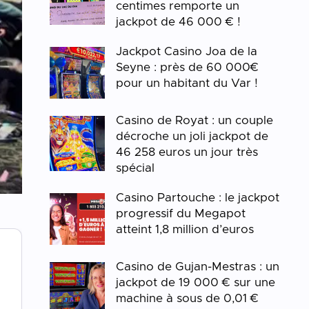
centimes remporte un
jackpot de 46 000 € !
Jackpot Casino Joa de la
Seyne : près de 60 000€
pour un habitant du Var !
Casino de Royat : un couple
décroche un joli jackpot de
46 258 euros un jour très
spécial
Casino Partouche : le jackpot
progressif du Megapot
atteint 1,8 million d’euros
Casino de Gujan-Mestras : un
jackpot de 19 000 € sur une
machine à sous de 0,01 €