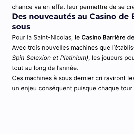
chance va en effet leur permettre de se c
Des nouveautés au Casino de 
sous
Pour la Saint-Nicolas,
le Casino Barrière d
Avec trois nouvelles machines que l’établ
Spin Selexion et Platinium)
, les joueurs p
tout au long de l’année.
Ces machines à sous dernier cri raviront 
un enjeu conséquent puisque chaque tour 