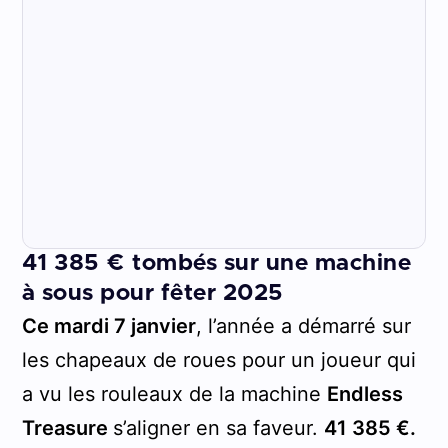
41 385 € tombés sur une machine
à sous pour fêter 2025
Ce mardi 7 janvier
, l’année a démarré sur
les chapeaux de roues pour un joueur qui
a vu les rouleaux de la machine
Endless
Treasure
s’aligner en sa faveur.
41 385 €.