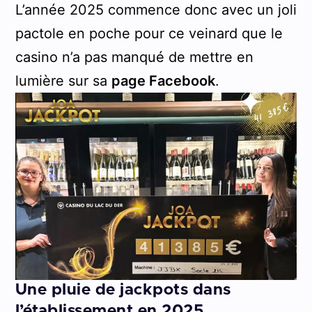
L’année 2025 commence donc avec un joli
pactole en poche pour ce veinard que le
casino n’a pas manqué de mettre en
lumière sur sa
page Facebook
.
Une pluie de jackpots dans
l’établissement en 2025