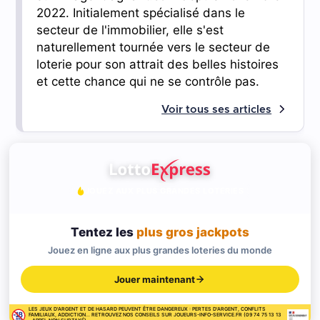
2022. Initialement spécialisé dans le
secteur de l'immobilier, elle s'est
naturellement tournée vers le secteur de
loterie pour son attrait des belles histoires
et cette chance qui ne se contrôle pas.
Voir tous ses articles
JOUEZ AUX PLUS GRANDES LOTERIES
Tentez les
plus gros jackpots
Jouez en ligne aux plus grandes loteries du monde
Jouer maintenant
LES JEUX D'ARGENT ET DE HASARD PEUVENT ÊTRE DANGEREUX : PERTES D'ARGENT, CONFLITS
FAMILIAUX, ADDICTION... RETROUVEZ NOS CONSEILS SUR JOUEURS-INFO-SERVICE.FR (09 74 75 13 13