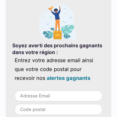
Soyez averti des prochains gagnants
dans votre région :
Entrez votre adresse email ainsi
que votre code postal pour
recevoir nos
alertes gagnants