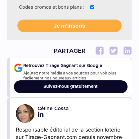
Codes promos et bons plans :
PARTAGER
Retrouvez Tirage Gagnant sur Google
Ajoutez notre média à vos sources pour voir plus
facilement nos nouveaux articles.
Suivez-nous gratuitement
Céline Cossa
Responsable éditorial de la section loterie
sur Tirage-Gagnant.com depuis novembre