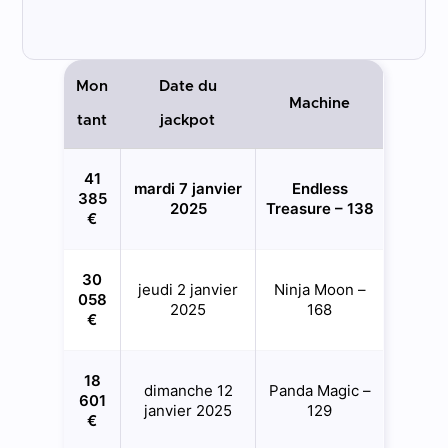
Mon
Date du
Machine
tant
jackpot
41
mardi 7 janvier
Endless
385
2025
Treasure – 138
€
30
jeudi 2 janvier
Ninja Moon –
058
2025
168
€
18
dimanche 12
Panda Magic –
601
janvier 2025
129
€