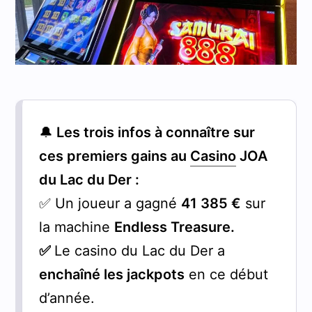
🔔
Les trois infos à connaître sur
ces premiers gains au
Casino
JOA
du Lac du Der :
✅ Un joueur a gagné
41 385 €
sur
la machine
Endless Treasure.
✅
Le casino du Lac du Der a
enchaîné les jackpots
en ce début
d’année.