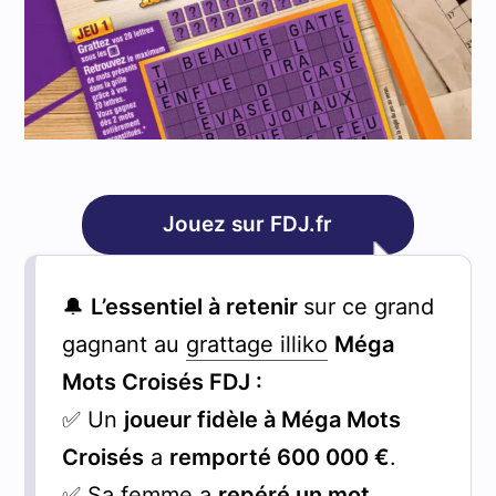
Jouez sur FDJ.fr
🔔
L’essentiel à retenir
sur ce grand
gagnant au
grattage illiko
Méga
Mots Croisés FDJ :
✅ Un
joueur fidèle à Méga Mots
Croisés
a
remporté 600 000 €
.
✅ Sa femme a
repéré un mot