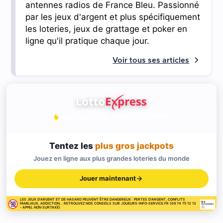
antennes radios de France Bleu. Passionné
par les jeux d'argent et plus spécifiquement
les loteries, jeux de grattage et poker en
ligne qu'il pratique chaque jour.
Voir tous ses articles
JOUEZ AUX PLUS GRANDES LOTERIES
Tentez les
plus gros jackpots
Jouez en ligne aux plus grandes loteries du monde
Jouer maintenant
LES JEUX D'ARGENT ET DE HASARD PEUVENT ÊTRE DANGEREUX : PERTES D'ARGENT, CONFLITS
FAMILIAUX, ADDICTION... RETROUVEZ NOS CONSEILS SUR JOUEURS-INFO-SERVICE.FR (09 74 75 13 13
- APPEL NON SURTAXÉ)