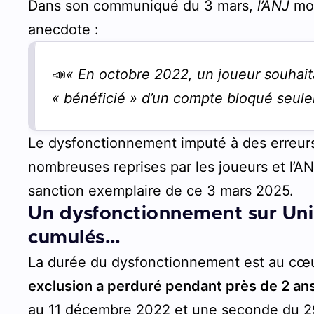
Dans son communiqué du 3 mars,
l’ANJ
mot
anecdote :
📣
« En octobre 2022, un joueur souhait
« bénéficié » d’un compte bloqué seule
Le dysfonctionnement imputé à des erreur
nombreuses reprises par les joueurs et l’AN
sanction exemplaire de ce 3 mars 2025.
Un dysfonctionnement sur Unib
cumulés…
La durée du dysfonctionnement est au cœur
exclusion a perduré pendant près de 2 an
au 11 décembre 2022 et une seconde du 2