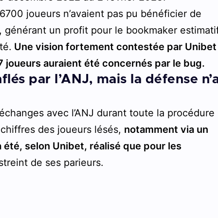
6700 joueurs n’avaient pas pu bénéficier de
, générant un profit pour le bookmaker estimati
té.
Une vision fortement contestée par Unibet
 joueurs auraient été concernés par le bug.
flés par l’ANJ, mais la défense n’
t échanges avec l’ANJ durant toute la procédure
s chiffres des joueurs lésés,
notamment via un
été, selon Unibet, réalisé que pour les
streint de ses parieurs.