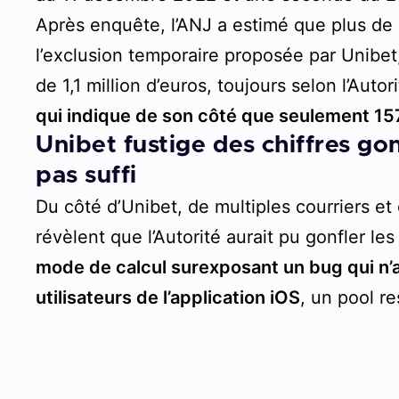
Après enquête, l’ANJ a estimé que plus de 
l’exclusion temporaire proposée par Unibet
de 1,1 million d’euros, toujours selon l’Autori
qui indique de son côté que seulement 157
Unibet fustige des chiffres gon
pas suffi
Du côté d’Unibet, de multiples courriers e
révèlent que l’Autorité aurait pu gonfler le
mode de calcul surexposant un bug qui n’a 
utilisateurs de l’application iOS
, un pool re