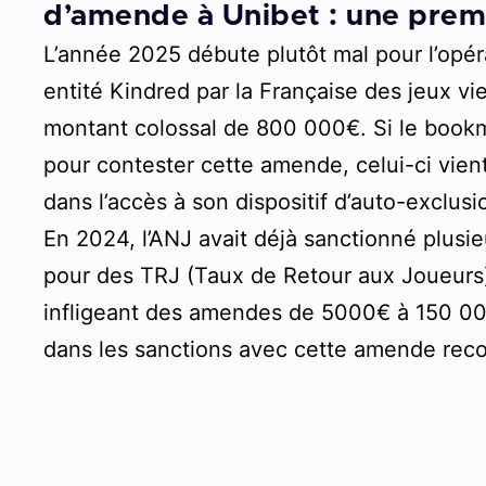
d’amende à Unibet : une premi
L’année 2025 débute plutôt mal pour l’opér
entité Kindred par la Française des jeux vi
montant colossal de 800 000€. Si le bookm
pour contester cette amende, celui-ci vie
dans l’accès à son dispositif d’auto-exclusi
En 2024, l’ANJ avait déjà sanctionné plusie
pour des TRJ (Taux de Retour aux Joueurs) 
infligeant des amendes de 5000€ à 150 000€,
dans les sanctions avec cette amende re