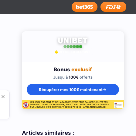
Installer
OFFRE EXCLUSIVE
Bonus
exclusif
Jusqu'à
100€
offerts
Récupérer mes 100€ maintenant
LES JEUX D'ARGENT ET DE HASARD PEUVENT ÊTRE DANGEREUX : PERTES
D'ARGENT, CONFLITS FAMILIAUX, ADDICTION... RETROUVEZ NOS CONSEILS
SUR JOUEURS-INFO-SERVICE.FR (09 74 75 13 13 - APPEL NON SURTAXÉ)
Articles similaires :