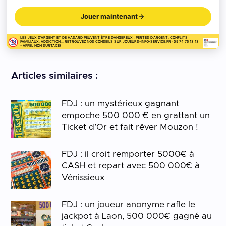
Jouer maintenant
LES JEUX D'ARGENT ET DE HASARD PEUVENT ÊTRE DANGEREUX : PERTES D'ARGENT, CONFLITS
FAMILIAUX, ADDICTION... RETROUVEZ NOS CONSEILS SUR JOUEURS-INFO-SERVICE.FR (09 74 75 13 13
- APPEL NON SURTAXÉ)
Articles similaires :
FDJ : un mystérieux gagnant
empoche 500 000 € en grattant un
Ticket d’Or et fait rêver Mouzon !
FDJ : il croit remporter 5000€ à
CASH et repart avec 500 000€ à
Vénissieux
FDJ : un joueur anonyme rafle le
jackpot à Laon, 500 000€ gagné au