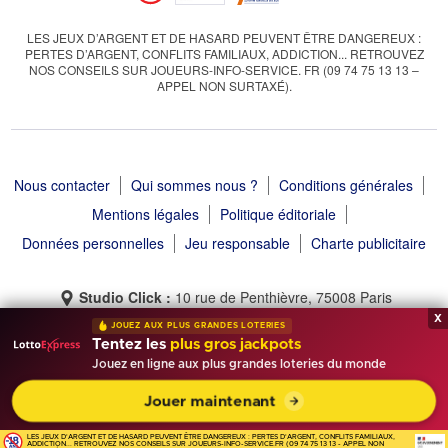
LES JEUX D’ARGENT ET DE HASARD PEUVENT ÊTRE DANGEREUX :
PERTES D’ARGENT, CONFLITS FAMILIAUX, ADDICTION... RETROUVEZ
NOS CONSEILS SUR JOUEURS-INFO-SERVICE. FR (09 74 75 13 13 –
APPEL NON SURTAXÉ).
Nous contacter
Qui sommes nous ?
Conditions générales
Mentions légales
Politique éditoriale
Données personnelles
Jeu responsable
Charte publicitaire
Studio Click :
10 rue de Penthièvre, 75008 Paris
x
JOUEZ AUX PLUS GRANDES LOTERIES
Tentez les
plus gros jackpots
Jouez en ligne aux plus grandes loteries du monde
Tirage Gagnant © 2013 - 2026 - Tous droits réservés
Jouer maintenant
LES JEUX D'ARGENT ET DE HASARD PEUVENT ÊTRE DANGEREUX : PERTES D'ARGENT, CONFLITS FAMILIAUX,
ADDICTION... RETROUVEZ NOS CONSEILS SUR JOUEURS-INFO-SERVICE.FR (09 74 75 13 13 - APPEL NON