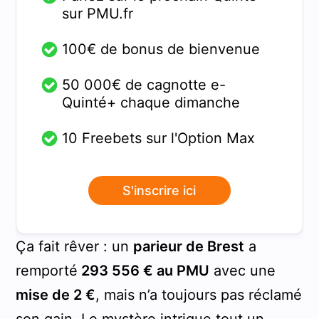
sur PMU.fr
100€ de bonus de bienvenue
50 000€ de cagnotte e-
Quinté+ chaque dimanche
10 Freebets sur l'Option Max
S'inscrire ici
Ça fait rêver : un
parieur de Brest
a
remporté
293 556 € au PMU
avec une
mise de 2 €
, mais n’a toujours pas réclamé
son gain. Le mystère intrigue tout un