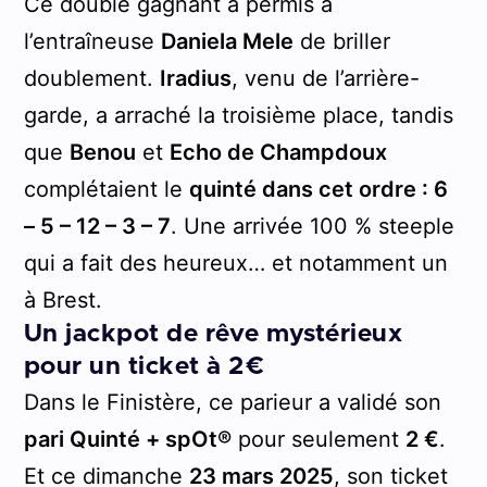
Ce doublé gagnant a permis à
l’entraîneuse
Daniela Mele
de briller
doublement.
Iradius
, venu de l’arrière-
garde, a arraché la troisième place, tandis
que
Benou
et
Echo de Champdoux
complétaient le
quinté dans cet ordre : 6
– 5 – 12 – 3 – 7
. Une arrivée 100 % steeple
qui a fait des heureux… et notamment un
à Brest.
Un jackpot de rêve mystérieux
pour un ticket à 2€
Dans le Finistère, ce parieur a validé son
pari Quinté + spOt®
pour seulement
2 €
.
Et ce dimanche
23 mars 2025
, son ticket