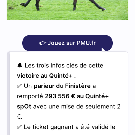
👉 Jouez sur PMU.fr
🔔 Les trois infos clés de cette
victoire au
Quinté+
:
✅ Un
parieur du Finistère
a
remporté
293 556 € au Quinté+
spOt
avec une mise de seulement 2
€.
✅ Le ticket gagnant a été validé le