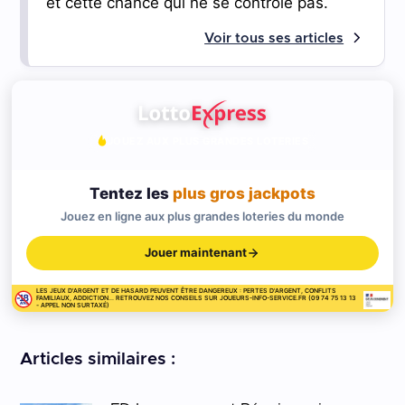
et cette chance qui ne se contrôle pas.
Voir tous ses articles
JOUEZ AUX PLUS GRANDES LOTERIES
Tentez les
plus gros jackpots
Jouez en ligne aux plus grandes loteries du monde
Jouer maintenant
LES JEUX D'ARGENT ET DE HASARD PEUVENT ÊTRE DANGEREUX : PERTES D'ARGENT, CONFLITS
FAMILIAUX, ADDICTION... RETROUVEZ NOS CONSEILS SUR JOUEURS-INFO-SERVICE.FR (09 74 75 13 13
- APPEL NON SURTAXÉ)
Articles similaires :