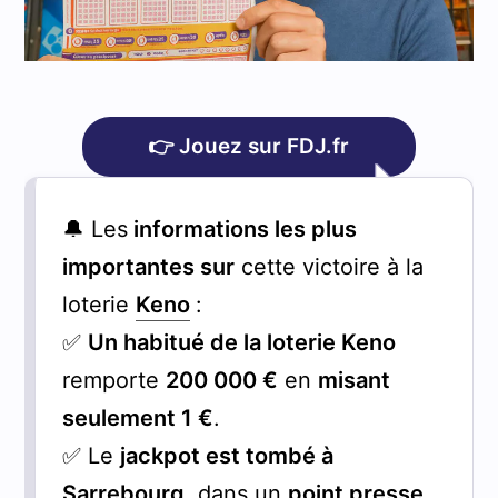
👉 Jouez sur FDJ.fr
🔔 Les
informations les plus
importantes sur
cette victoire à la
loterie
Keno
:
✅
Un habitué de la loterie Keno
remporte
200 000 €
en
misant
seulement 1 €
.
✅ Le
jackpot est tombé à
Sarrebourg
, dans un
point presse