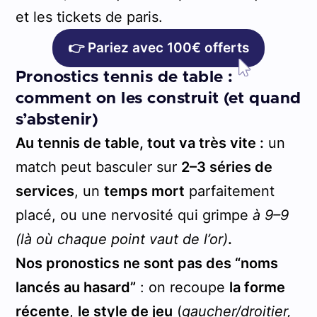
et les tickets de paris.
👉 Pariez avec 100€ offerts
Pronostics tennis de table :
comment on les construit (et quand
s’abstenir)
Au tennis de table, tout va très vite :
un
match peut basculer sur
2–3 séries de
services
, un
temps mort
parfaitement
placé, ou une nervosité qui grimpe
à 9–9
(là où chaque point vaut de l’or)
.
Nos pronostics ne sont pas des “noms
lancés au hasard”
: on recoupe
la forme
récente
,
le style de jeu
(
gaucher/droitier,