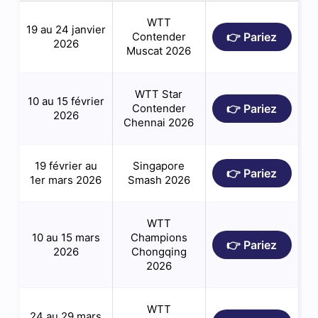
WTT
19 au 24 janvier
Contender
👉 Pariez
2026
Muscat 2026
WTT Star
10 au 15 février
Contender
👉 Pariez
2026
Chennai 2026
19 février au
Singapore
👉 Pariez
1er mars 2026
Smash 2026
WTT
10 au 15 mars
Champions
👉 Pariez
2026
Chongqing
2026
WTT
24 au 29 mars