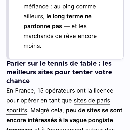
méfiance : au ping comme
ailleurs,
le long terme ne
pardonne pas
— et les
marchands de rêve encore
moins.
Parier sur le tennis de table : les
meilleurs sites pour tenter votre
chance
En France, 15 opérateurs ont la licence
pour opérer en tant que
sites de paris
sportifs
. Malgré cela,
peu de sites se sont
encore intéressés à la vague pongiste
française
et à l’engouement autour des