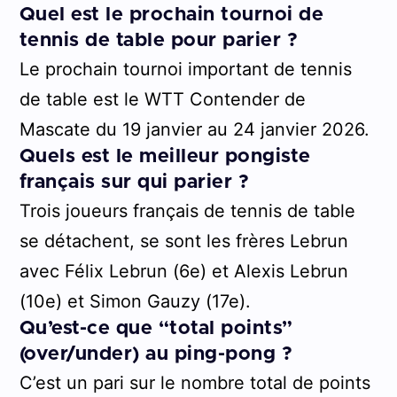
Quel est le prochain tournoi de
tennis de table pour parier ?
Le prochain tournoi important de tennis
de table est le WTT Contender de
Mascate du 19 janvier au 24 janvier 2026.
Quels est le meilleur pongiste
français sur qui parier ?
Trois joueurs français de tennis de table
se détachent, se sont les frères Lebrun
avec Félix Lebrun (6e) et Alexis Lebrun
(10e) et Simon Gauzy (17e).
Qu’est-ce que “total points”
(over/under) au ping-pong ?
C’est un pari sur le nombre total de points