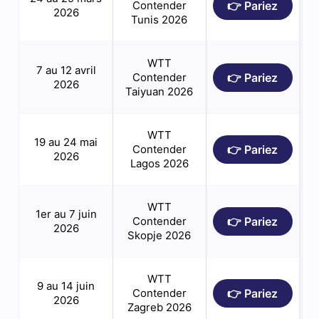
Contender
👉 Pariez
2026
Tunis 2026
WTT
7 au 12 avril
Contender
👉 Pariez
2026
Taiyuan 2026
WTT
19 au 24 mai
Contender
👉 Pariez
2026
Lagos 2026
WTT
1er au 7 juin
Contender
👉 Pariez
2026
Skopje 2026
WTT
9 au 14 juin
Contender
👉 Pariez
2026
Zagreb 2026