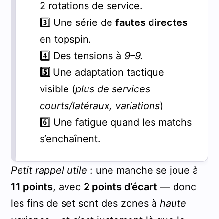
2 rotations de service.
3️⃣ Une série de
fautes directes
en topspin.
4️⃣ Des tensions à
9–9.
5️⃣
Une adaptation tactique
visible (
plus de services
courts/latéraux, variations
)
6️⃣ Une fatigue quand les matchs
s’enchaînent.
Petit rappel utile
: une manche se joue à
11 points
, avec
2 points d’écart
— donc
les fins de set sont des zones à
haute