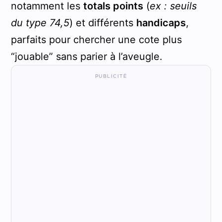
notamment les
totals points
(
ex : seuils
du type 74,5
) et différents
handicaps
,
parfaits pour chercher une cote plus
“jouable” sans parier à l’aveugle.