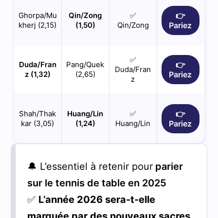
Ghorpa/Mu
Qin/Zong
✅
👉
kherj (2,15)
(1,50)
Qin/Zong
Pariez
✅
Duda/Fran
Pang/Quek
👉
Duda/Fran
z (1,32)
(2,65)
Pariez
z
Shah/Thak
Huang/Lin
✅
👉
kar (3,05)
(1,24)
Huang/Lin
Pariez
🔔 L’essentiel à retenir pour
parier
sur le tennis de table en 2025
✅
L’année 2026 sera-t-elle
marquée par des nouveaux sacres