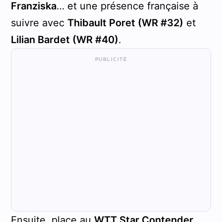
Franziska
… et une présence française à
suivre avec
Thibault Poret (WR #32)
et
Lilian Bardet (WR #40)
.
Ensuite, place au
WTT Star Contender