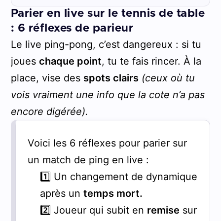
Parier en live sur le tennis de table
: 6 réflexes de parieur
Le live ping-pong, c’est dangereux : si tu
joues
chaque point
, tu te fais rincer. À la
place, vise des
spots clairs
(ceux où tu
vois vraiment une info que la cote n’a pas
encore digérée).
Voici les 6 réflexes pour parier sur
un match de ping en live :
1️⃣ Un changement de dynamique
après un
temps mort.
2️⃣ Joueur qui subit en
remise
sur