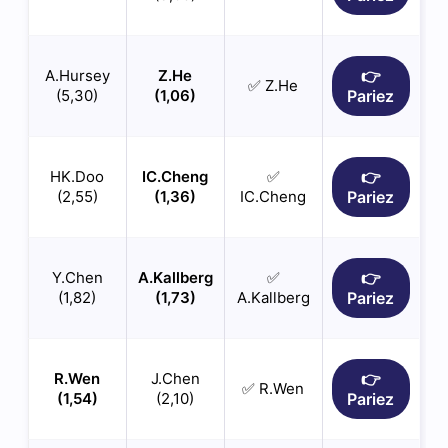
A.Hursey
Z.He
👉
✅ Z.He
(5,30)
(1,06)
Pariez
HK.Doo
IC.Cheng
✅
👉
(2,55)
(1,36)
IC.Cheng
Pariez
Y.Chen
A.Kallberg
✅
👉
(1,82)
(1,73)
A.Kallberg
Pariez
R.Wen
J.Chen
👉
✅ R.Wen
(1,54)
(2,10)
Pariez