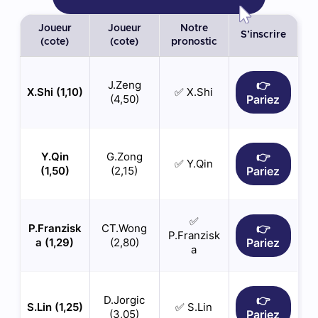
Joueur
Joueur
Notre
S’inscrire
(cote)
(cote)
pronostic
J.Zeng
👉
X.Shi (1,10)
✅ X.Shi
(4,50)
Pariez
Y.Qin
G.Zong
👉
✅ Y.Qin
(1,50)
(2,15)
Pariez
✅
P.Franzisk
CT.Wong
👉
P.Franzisk
a (1,29)
(2,80)
Pariez
a
D.Jorgic
👉
S.Lin (1,25)
✅ S.Lin
(3,05)
Pariez