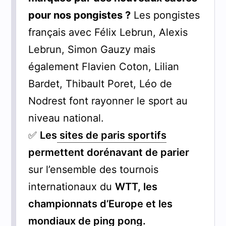
pour nos pongistes ?
Les pongistes
français avec Félix Lebrun, Alexis
Lebrun, Simon Gauzy mais
également Flavien Coton, Lilian
Bardet, Thibault Poret, Léo de
Nodrest font rayonner le sport au
niveau national.
✅
Les
sites de paris sportifs
permettent dorénavant de parier
sur l’ensemble des tournois
internationaux du
WTT, les
championnats d’Europe et les
mondiaux de ping pong.