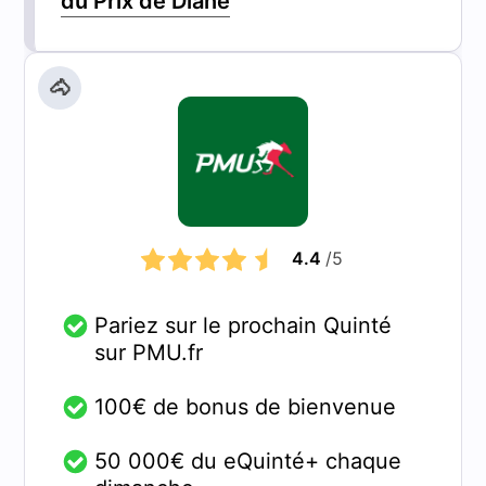
du Prix de Diane
🐴
4.4
/5
Pariez sur le prochain Quinté
sur PMU.fr
100€ de bonus de bienvenue
50 000€ du eQuinté+ chaque