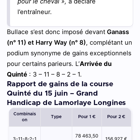
pour le cheval »,
a déclaré
l’entraîneur.
Bullace s’est donc imposé devant
Ganass
(n° 11) et Harry Way (n° 8)
, complétant un
podium synonyme de gains exceptionnels
pour certains parieurs. L’
Arrivée du
Quinté
: 3 – 11 – 8 – 2 – 1.
Rapport de gains de la course
Quinté du 15 juin – Grand
Handicap de Lamorlaye Longines
Combinais
Type
Pour 1 €
Pour 2 €
on
78 463,50
3-11-8-2-1
156 927 €