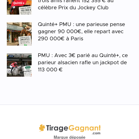
trois amis raflent 152 355 € au
célèbre Prix du Jockey Club
Quinté+ PMU : une parieuse pense
gagner 90 000€, elle repart avec
290 000€ à Paris
PMU : Avec 3€ parié au Quinté+, ce
parieur alsacien rafle un jackpot de
113 000 €
Marque déposée