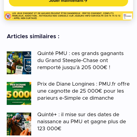
Jouer maintenant
LES JEUX D'ARGENT ET DE HASARD PEUVENT ÊTRE DANGEREUX : PERTES D'ARGENT, CONFLITS
FAMILIAUX, ADDICTION... RETROUVEZ NOS CONSEILS SUR JOUEURS-INFO-SERVICE.FR (09 74 75 13 13
- APPEL NON SURTAXÉ)
Articles similaires :
Quinté PMU : ces grands gagnants
du Grand Steeple-Chase ont
remporté jusqu’à 205 000€ !
Prix de Diane Longines : PMU.fr offre
une cagnotte de 25 000€ pour les
parieurs e-Simple ce dimanche
Quinté+ : il mise sur des dates de
naissance au PMU et gagne plus de
123 000€