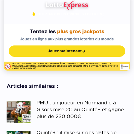
JOUEZ AUX PLUS GRANDES LOTERIES
Tentez les
plus gros jackpots
Jouez en ligne aux plus grandes loteries du monde
Jouer maintenant
LES JEUX D'ARGENT ET DE HASARD PEUVENT ÊTRE DANGEREUX : PERTES D'ARGENT, CONFLITS
FAMILIAUX, ADDICTION... RETROUVEZ NOS CONSEILS SUR JOUEURS-INFO-SERVICE.FR (09 74 75 13 13
- APPEL NON SURTAXÉ)
Articles similaires :
PMU : un joueur en Normandie à
Gisors mise 2€ au Quinté+ et gagne
plus de 230 000€
Quinté+ : il mise sur des dates de