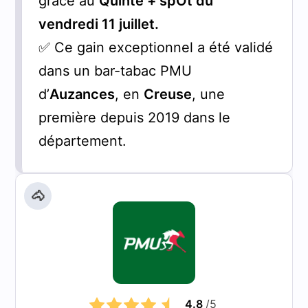
grâce au
Quinté + spOt du
vendredi 11 juillet.
✅ Ce gain exceptionnel a été validé
dans un bar-tabac PMU
d’
Auzances
, en
Creuse
, une
première depuis 2019 dans le
département.
🐴
4.8
/5