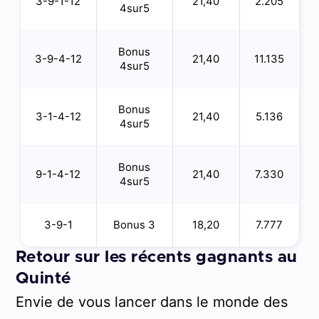
3-9-1-12
21,40
2.205
4sur5
Bonus
3-9-4-12
21,40
11.135
4sur5
Bonus
3-1-4-12
21,40
5.136
4sur5
Bonus
9-1-4-12
21,40
7.330
4sur5
3-9-1
Bonus 3
18,20
7.777
Retour sur les récents gagnants au
Quinté
Envie de vous lancer dans le monde des