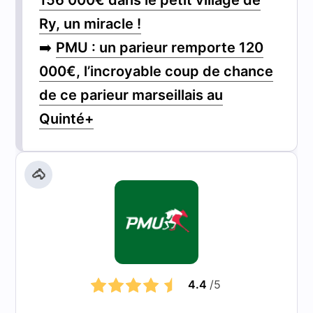
Ry, un miracle !
➡️
PMU : un parieur remporte 120
000€, l’incroyable coup de chance
de ce parieur marseillais au
Quinté+
🐴
4.4
/5