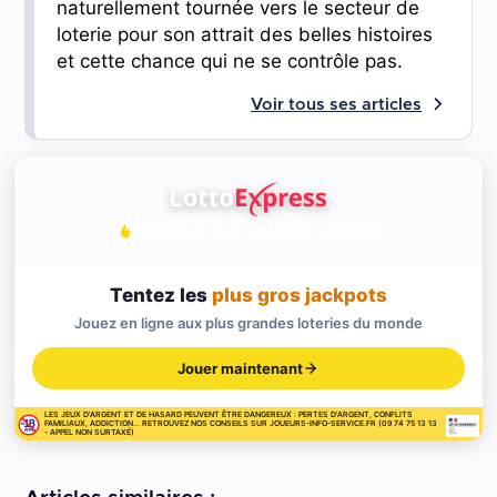
naturellement tournée vers le secteur de
loterie pour son attrait des belles histoires
et cette chance qui ne se contrôle pas.
Voir tous ses articles
JOUEZ AUX PLUS GRANDES LOTERIES
Tentez les
plus gros jackpots
Jouez en ligne aux plus grandes loteries du monde
Jouer maintenant
LES JEUX D'ARGENT ET DE HASARD PEUVENT ÊTRE DANGEREUX : PERTES D'ARGENT, CONFLITS
FAMILIAUX, ADDICTION... RETROUVEZ NOS CONSEILS SUR JOUEURS-INFO-SERVICE.FR (09 74 75 13 13
- APPEL NON SURTAXÉ)