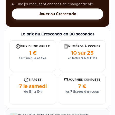
€. Une journée, sept chances de changer de vie.
Jouer au Crescendo
Le prix du Crescendo en 30 secondes
PRIX D’UNE GRILLE
NUMÉROS À COCHER
1 €
10 sur 25
tarif unique et fixe
+ 1 lettre S.A.M.E.D.I
TIRAGES
JOURNÉE COMPLÈTE
7 le samedi
7 €
de 13h à 19h
les 7 tirages d’un coup