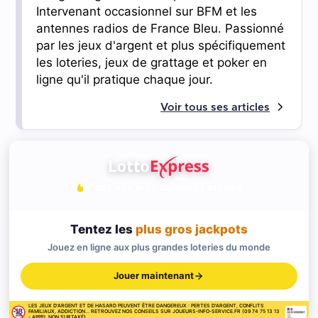
Intervenant occasionnel sur BFM et les
antennes radios de France Bleu. Passionné
par les jeux d'argent et plus spécifiquement
les loteries, jeux de grattage et poker en
ligne qu'il pratique chaque jour.
Voir tous ses articles
JOUEZ AUX PLUS GRANDES LOTERIES
Tentez les
plus gros jackpots
Jouez en ligne aux plus grandes loteries du monde
Jouer maintenant
LES JEUX D'ARGENT ET DE HASARD PEUVENT ÊTRE DANGEREUX : PERTES D'ARGENT, CONFLITS
FAMILIAUX, ADDICTION... RETROUVEZ NOS CONSEILS SUR JOUEURS-INFO-SERVICE.FR (09 74 75 13 13
- APPEL NON SURTAXÉ)