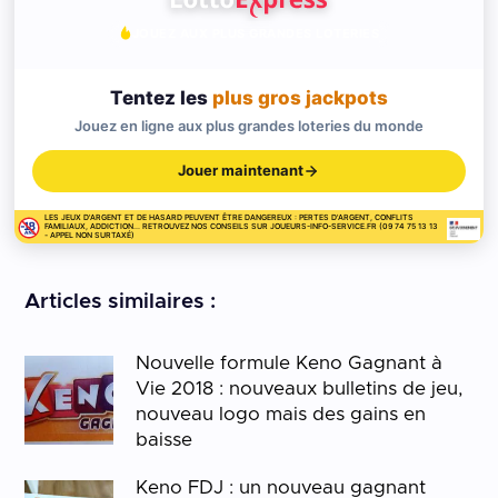
JOUEZ AUX PLUS GRANDES LOTERIES
Tentez les
plus gros jackpots
Jouez en ligne aux plus grandes loteries du monde
Jouer maintenant
LES JEUX D'ARGENT ET DE HASARD PEUVENT ÊTRE DANGEREUX : PERTES D'ARGENT, CONFLITS
FAMILIAUX, ADDICTION... RETROUVEZ NOS CONSEILS SUR JOUEURS-INFO-SERVICE.FR (09 74 75 13 13
- APPEL NON SURTAXÉ)
Articles similaires :
Nouvelle formule Keno Gagnant à
Vie 2018 : nouveaux bulletins de jeu,
nouveau logo mais des gains en
baisse
Keno FDJ : un nouveau gagnant