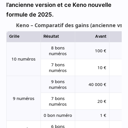
l’ancienne version et ce Keno nouvelle
formule de 2025.
Keno – Comparatif des gains (ancienne vs n
Grille
Résultat
Avant
8 bons
100 €
numéros
10 numéros
7 bons
10 €
numéros
9 bons
40 000 €
30
numéros
9 numéros
7 bons
20 €
numéros
0 bon numéro
1 €
6 bons