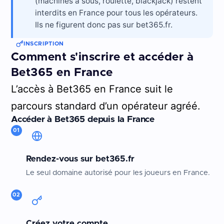
(machines à sous, roulette, blackjack) restent
interdits en France pour tous les opérateurs.
Ils ne figurent donc pas sur bet365.fr.
INSCRIPTION
Comment s'inscrire et accéder à
Bet365 en France
L’accès à Bet365 en France suit le
parcours standard d’un opérateur agréé.
Accéder à Bet365 depuis la France
01
Rendez-vous sur bet365.fr
Le seul domaine autorisé pour les joueurs en France.
02
Créez votre compte