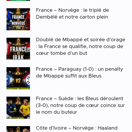
France – Norvège : le triplé de
Dembélé et notre carton plein
Doublé de Mbappé et soirée d’orage
: la France se qualifie, notre coup de
cœur tombe d’un but
France – Paraguay (1-0) : un penalty
de Mbappé suffit aux Bleus
France – Suède : les Bleus déroulent
(3-0), notre coup de cœur coince sur
le nom du buteur
Côte d’Ivoire – Norvège : Haaland