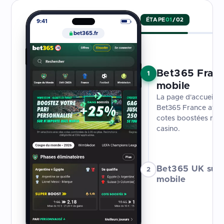
ÉTAPE
01
/
02
9:41
bet365.fr
Bet365 Franc
1
mobile
La page d'accueil du
Bet365 France avec
cotes boostées mai
casino.
Bet365 UK sur
2
mobile