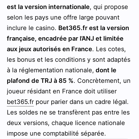
est la version internationale
, qui propose
selon les pays une offre large pouvant
inclure le casino.
Bet365.fr est la version
française, encadrée par l’ANJ et limitée
aux jeux autorisés en France
. Les cotes,
les bonus et les conditions y sont adaptés
à la réglementation nationale,
dont le
plafond de TRJ à 85 %
. Concrètement, un
joueur résidant en France doit utiliser
bet365.fr
pour parier dans un cadre légal.
Les soldes ne se transfèrent pas entre les
deux versions, chaque licence nationale
impose une comptabilité séparée.