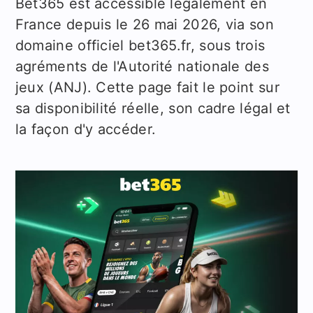
Bet365 est accessible légalement en
France depuis le 26 mai 2026, via son
domaine officiel bet365.fr, sous trois
agréments de l'Autorité nationale des
jeux (ANJ). Cette page fait le point sur
sa disponibilité réelle, son cadre légal et
la façon d'y accéder.