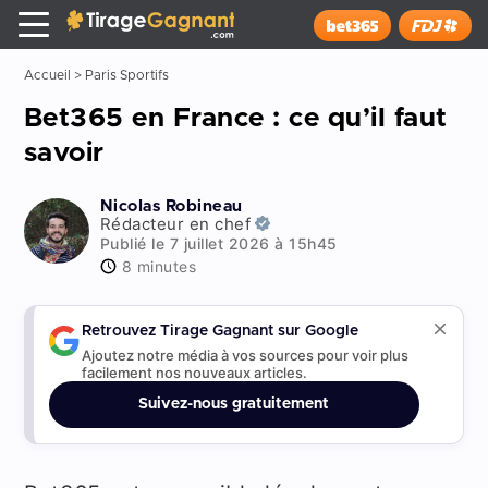
Tirage Gagnant
x
Installer
Accueil
>
Paris Sportifs
Bet365 en France : ce qu’il faut
savoir
Nicolas Robineau
Rédacteur en chef
Publié le 7 juillet 2026 à 15h45
8 minutes
Retrouvez Tirage Gagnant sur Google
Ajoutez notre média à vos sources pour voir plus
facilement nos nouveaux articles.
Suivez-nous gratuitement