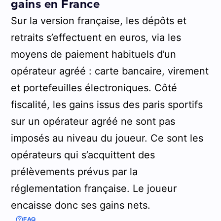
gains en France
Sur la version française, les dépôts et
retraits s’effectuent en euros, via les
moyens de paiement habituels d’un
opérateur agréé : carte bancaire, virement
et portefeuilles électroniques. Côté
fiscalité, les gains issus des paris sportifs
sur un opérateur agréé ne sont pas
imposés au niveau du joueur. Ce sont les
opérateurs qui s’acquittent des
prélèvements prévus par la
réglementation française. Le joueur
encaisse donc ses gains nets.
FAQ