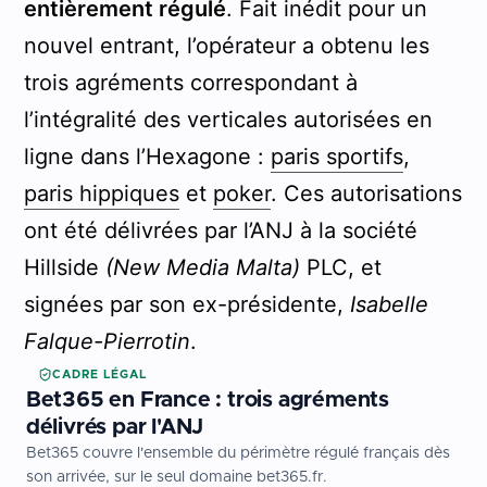
entièrement régulé
. Fait inédit pour un
nouvel entrant, l’opérateur a obtenu les
trois agréments correspondant à
l’intégralité des verticales autorisées en
ligne dans l’Hexagone :
paris sportifs
,
paris hippiques
et
poker
. Ces autorisations
ont été délivrées par l’ANJ à la société
Hillside
(New Media Malta)
PLC, et
signées par son ex-présidente,
Isabelle
Falque-Pierrotin
.
CADRE LÉGAL
Bet365 en France : trois agréments
délivrés par l'ANJ
Bet365 couvre l'ensemble du périmètre régulé français dès
son arrivée, sur le seul domaine bet365.fr.