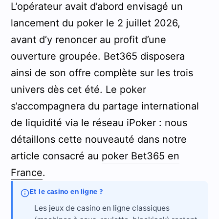
L’opérateur avait d’abord envisagé un
lancement du poker le 2 juillet 2026,
avant d’y renoncer au profit d’une
ouverture groupée. Bet365 disposera
ainsi de son offre complète sur les trois
univers dès cet été. Le poker
s’accompagnera du partage international
de liquidité via le réseau iPoker : nous
détaillons cette nouveauté dans notre
article consacré au
poker Bet365 en
France
.
Et le casino en ligne ?
Les jeux de casino en ligne classiques