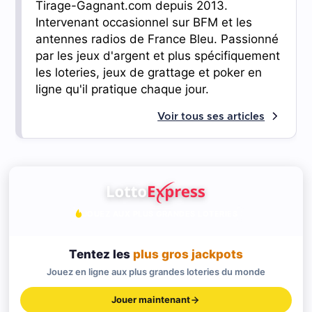
Tirage-Gagnant.com depuis 2013.
Intervenant occasionnel sur BFM et les
antennes radios de France Bleu. Passionné
par les jeux d'argent et plus spécifiquement
les loteries, jeux de grattage et poker en
ligne qu'il pratique chaque jour.
Voir tous ses articles
JOUEZ AUX PLUS GRANDES LOTERIES
Tentez les
plus gros jackpots
Jouez en ligne aux plus grandes loteries du monde
Jouer maintenant