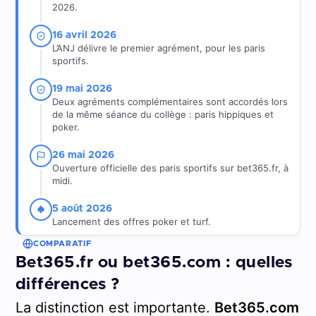
2026.
16 avril 2026
L’ANJ délivre le premier agrément, pour les paris
sportifs.
19 mai 2026
Deux agréments complémentaires sont accordés lors
de la même séance du collège : paris hippiques et
poker.
26 mai 2026
Ouverture officielle des paris sportifs sur bet365.fr, à
midi.
5 août 2026
Lancement des offres poker et turf.
COMPARATIF
Bet365.fr ou bet365.com : quelles
différences ?
La distinction est importante.
Bet365.com