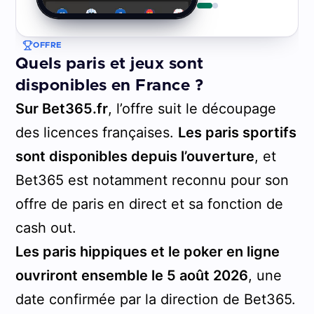
OFFRE
Quels paris et jeux sont
disponibles en France ?
Sur Bet365.fr
, l’offre suit le découpage
des licences françaises.
Les paris sportifs
sont disponibles depuis l’ouverture
, et
Bet365 est notamment reconnu pour son
offre de paris en direct et sa fonction de
cash out.
Les paris hippiques et le poker en ligne
ouvriront ensemble le 5 août 2026
, une
date confirmée par la direction de Bet365.