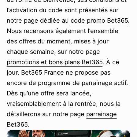
l’activation du code sont présentés sur
notre page dédiée au
code promo Bet365
.
Nous recensons également l’ensemble
des offres du moment, mises à jour
chaque semaine, sur notre page
promotions et bons plans Bet365
. À ce
jour, Bet365 France ne propose pas
encore de programme de parrainage actif.
Dès qu’une offre sera lancée,
vraisemblablement à la rentrée, nous la
détaillerons sur notre page
parrainage
Bet365
.