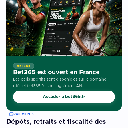
BET365
Bet365 est ouvert en France
Les paris sportifs sont disponibles sur le domaine
officiel bet365.fr, sous agrément ANJ.
Accéder à bet365.fr
PAIEMENTS
Dépôts, retraits et fiscalité des