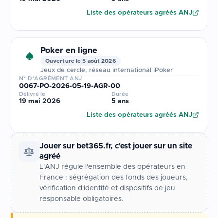
Liste des opérateurs agréés ANJ
Poker en ligne
Ouverture le 5 août 2026
Jeux de cercle, réseau international iPoker
N° D’AGRÉMENT ANJ
0067-PO-2026-05-19-AGR-00
Délivré le
Durée
19 mai 2026
5 ans
Liste des opérateurs agréés ANJ
Jouer sur bet365.fr, c'est jouer sur un site
agréé
L'ANJ régule l'ensemble des opérateurs en
France : ségrégation des fonds des joueurs,
vérification d'identité et dispositifs de jeu
responsable obligatoires.