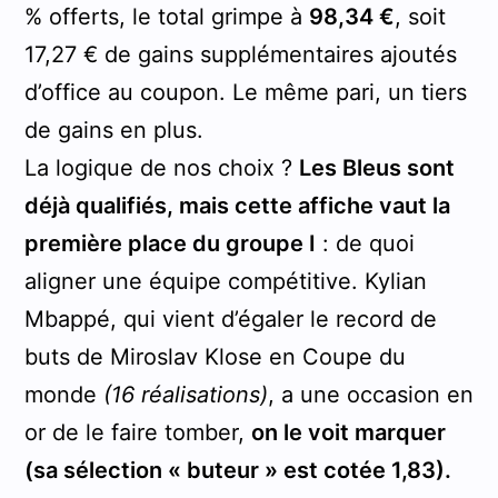
% offerts, le total grimpe à
98,34 €
, soit
17,27 € de gains supplémentaires ajoutés
d’office au coupon. Le même pari, un tiers
de gains en plus.
La logique de nos choix ?
Les Bleus sont
déjà qualifiés, mais cette affiche vaut la
première place du groupe I
: de quoi
aligner une équipe compétitive. Kylian
Mbappé, qui vient d’égaler le record de
buts de Miroslav Klose en Coupe du
monde
(16 réalisations)
, a une occasion en
or de le faire tomber,
on le voit marquer
(sa sélection « buteur » est cotée 1,83).