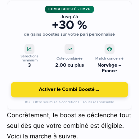
COMBI BOOSTÉ · CM26
Jusqu'à
+30 %
de gains boostés sur votre pari personnalisé
Sélections
Cote combinée
Match concerné
minimum
3
2,00 ou plus
Norvège –
France
→
Activer le Combi Boosté
18+ | Offre soumise à conditions | Jouer responsable
Concrètement, le boost se déclenche tout
seul dès que votre combiné est éligible.
Voici la marche à suivre.