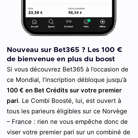
Nouveau sur Bet365 ? Les 100 €
de bienvenue en plus du boost
Si vous découvrez Bet365 à l’occasion de
ce Mondial, l’inscription débloque jusqu’à
100 € en Bet Crédits sur votre premier
pari
. Le Combi Boosté, lui, est ouvert à
tous les parieurs éligibles sur ce Norvège
– France : rien ne vous empêche donc de
viser votre premier pari sur un combiné de