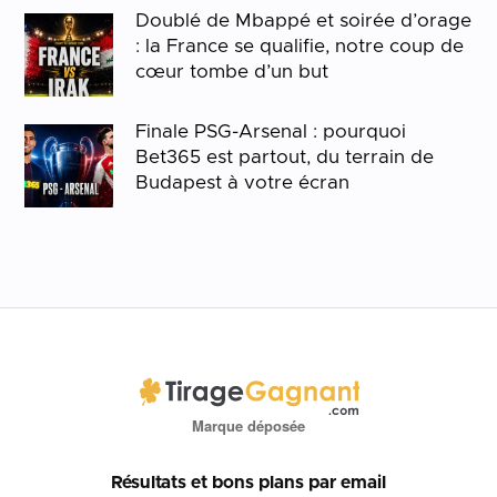
Doublé de Mbappé et soirée d’orage
: la France se qualifie, notre coup de
cœur tombe d’un but
Finale PSG-Arsenal : pourquoi
Bet365 est partout, du terrain de
Budapest à votre écran
Marque déposée
Résultats et bons plans par email