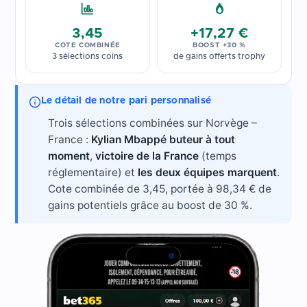
3,45
+17,27 €
COTE COMBINÉE
BOOST +30 %
3 sélections coins
de gains offerts trophy
Le détail de notre pari personnalisé
Trois sélections combinées sur Norvège –
France :
Kylian Mbappé buteur à tout
moment
,
victoire de la France
(temps
réglementaire) et
les deux équipes marquent
.
Cote combinée de 3,45, portée à 98,34 € de
gains potentiels grâce au boost de 30 %.