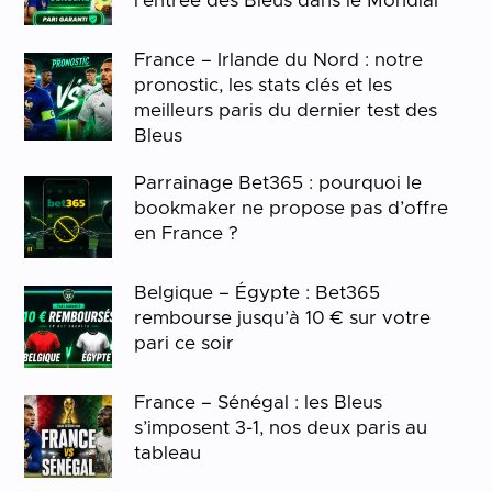
l’entrée des Bleus dans le Mondial
France – Irlande du Nord : notre
pronostic, les stats clés et les
meilleurs paris du dernier test des
Bleus
Parrainage Bet365 : pourquoi le
bookmaker ne propose pas d’offre
en France ?
Belgique – Égypte : Bet365
rembourse jusqu’à 10 € sur votre
pari ce soir
France – Sénégal : les Bleus
s’imposent 3-1, nos deux paris au
tableau