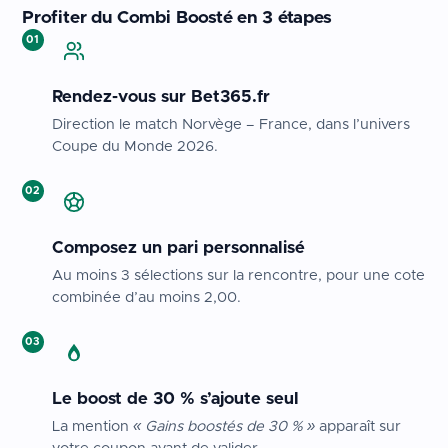
Profiter du Combi Boosté en 3 étapes
01
Rendez-vous sur Bet365.fr
Direction le match Norvège – France, dans l’univers
Coupe du Monde 2026.
02
Composez un pari personnalisé
Au moins 3 sélections sur la rencontre, pour une cote
combinée d’au moins 2,00.
03
Le boost de 30 % s’ajoute seul
La mention
« Gains boostés de 30 % »
apparaît sur