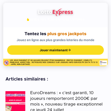
JOUEZ AUX PLUS GRANDES LOTERIES
Tentez les
plus gros jackpots
Jouez en ligne aux plus grandes loteries du monde
Jouer maintenant
LES JEUX D'ARGENT ET DE HASARD PEUVENT ÊTRE DANGEREUX : PERTES D'ARGENT, CONFLITS
FAMILIAUX, ADDICTION... RETROUVEZ NOS CONSEILS SUR JOUEURS-INFO-SERVICE.FR (09 74 75 13 13
- APPEL NON SURTAXÉ)
Articles similaires :
EuroDreams : « c’est garanti, 10
joueurs remporteront 2000€ par
mois », nouveau tirage exceptionnel
ce jeudi 24 juillet