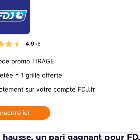
4.9
/5
 code promo TIRAGE
tée = 1 grille offerte
ctement sur votre compte FDJ.fr
inscrire ici
e hausse, un pari gagnant pour FD