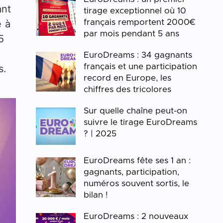
ant
tirage exceptionnel où 10
é à
français remportent 2000€
par mois pendant 5 ans
5
EuroDreams : 34 gagnants
français et une participation
s.
record en Europe, les
chiffres des tricolores
Sur quelle chaîne peut-on
suivre le tirage EuroDreams
? | 2025
EuroDreams fête ses 1 an :
gagnants, participation,
numéros souvent sortis, le
bilan !
EuroDreams : 2 nouveaux