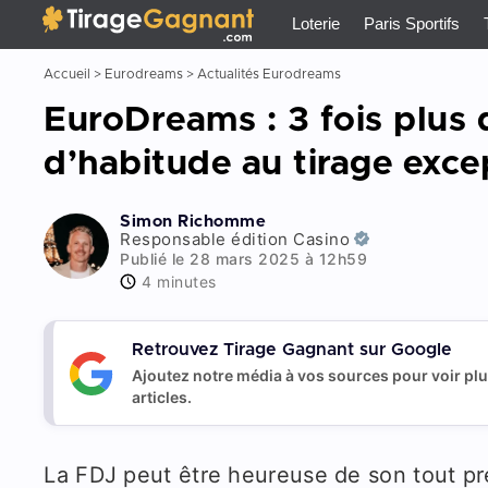
Tirage Gagnant
x
Loterie
Paris Sportifs
Accueil
>
Eurodreams
>
Actualités Eurodreams
EuroDreams : 3 fois plus 
d’habitude au tirage exce
Simon Richomme
Responsable édition Casino
Publié le 28 mars 2025 à 12h59
4 minutes
Retrouvez Tirage Gagnant sur Google
Ajoutez notre média à vos sources pour voir pl
articles.
La FDJ peut être heureuse de son tout pr