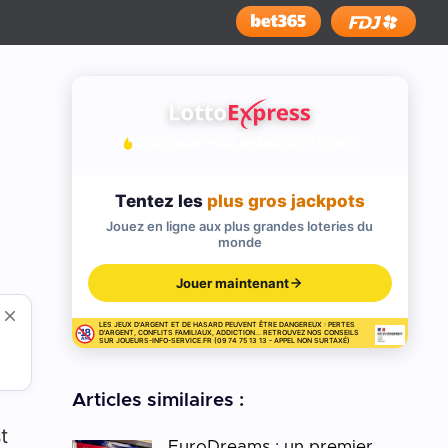
Installer
JOUEZ AUX PLUS GRANDES LOTERIES
Tentez les
plus gros jackpots
Jouez en ligne aux plus grandes loteries du
monde
Jouer maintenant
LES JEUX D'ARGENT ET DE HASARD PEUVENT ÊTRE DANGEREUX : PERTES
D'ARGENT, CONFLITS FAMILIAUX, ADDICTION... RETROUVEZ NOS CONSEILS
SUR JOUEURS-INFO-SERVICE.FR (09 74 75 13 13 - APPEL NON SURTAXÉ)
Articles similaires :
t
EuroDreams : un premier