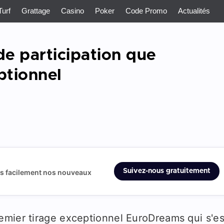
Turf
Grattage
Casino
Poker
Code Promo
Actualités
de participation que
ptionnel
Suivez-nous gratuitement
us facilement nos nouveaux
emier tirage exceptionnel EuroDreams qui s'es