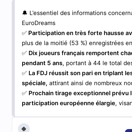
🔔 L’essentiel des informations concerna
EuroDreams
✅
Participation en très forte hausse av
plus de la moitié (53 %) enregistrées e
✅
Dix joueurs français remportent cha
pendant 5 ans
, portant à 44 le total 
✅
La FDJ réussit son pari en triplant l
spéciale,
attirant ainsi de nombreux no
✅
Prochain tirage exceptionnel prévu 
participation européenne élargie
, vis
🍀