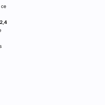
 ce
n
 2,4
e
s