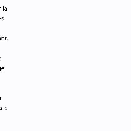
 la
es
ons
t
ge
a
s «