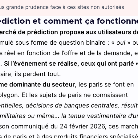
 plus grande prudence face à ces sites non autorisés
édiction et comment ça fonctionn
rché de prédiction propose aux utilisateurs d
rmulé sous forme de question binaire : «
oui
» o
 réel en fonction de l’offre et de la demande, e
é.
Si l’événement se réalise, ceux qui ont parié 
aire, ils perdent tout.
orme dominante du secteur
, les paris se font en
olygon. Et les sujets de paris ne connaissent
ntielles, décisions de banques centrales, résult
s militaires ou même… la tenue vestimentaire d’u
 son communiqué du 24 février 2026, ces marc
s de paris et à des produits financiers spécialisé