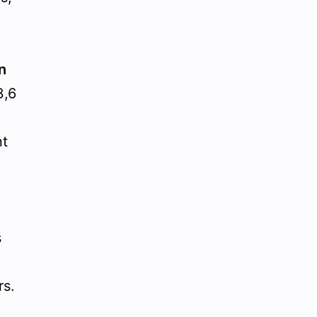
n
3,6
nt
s
rs.