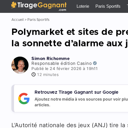
Tirage Gagnant
Loterie
Paris Sportifs
x
Accueil
>
Paris Sportifs
Polymarket et sites de pré
la sonnette d’alarme aux 
Simon Richomme
Responsable édition Casino
Publié le 24 février 2026 à 19h11
12 minutes
Retrouvez Tirage Gagnant sur Google
Ajoutez notre média à vos sources pour voir pl
articles.
L'Autorité nationale des jeux (ANJ) tire la