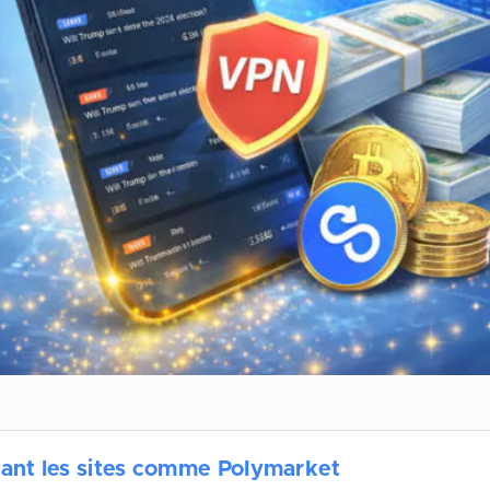
ernant les sites comme Polymarket