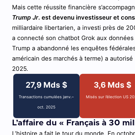
Mais cette réussite financière s’accompagne
Trump Jr
. est devenu investisseur et cons
milliardaire libertarien, a investi près de 
a connecté son chatbot Grok aux données d
Trump a abandonné les enquêtes fédérales v
américain des marchés à terme) a autorisé
2025.
27,9 Mds $
3,6 Mds $
Transactions cumulées janv.–
Misés sur l’élection US 2
oct. 2025
L’affaire du « Français à 30 mil
L’histoire a fait le tour du monde. En octob