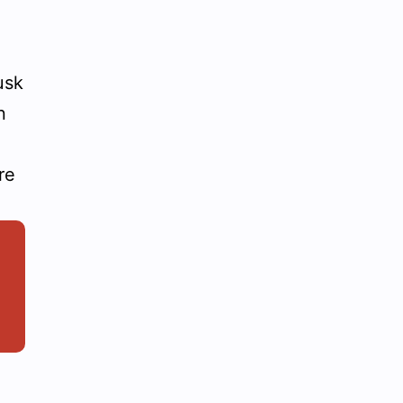
usk
n
re