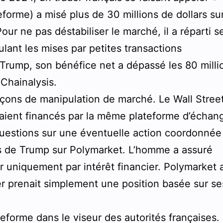
orme) a misé plus de 30 millions de dollars sur
Pour ne pas déstabiliser le marché, il a réparti s
lant les mises par petites transactions
e Trump, son bénéfice net a dépassé les 80 milli
 Chainalysis.
pçons de manipulation de marché. Le Wall Stree
taient financés par la même plateforme d’échan
questions sur une éventuelle action coordonnée
ces de Trump sur Polymarket. L’homme a assuré
r uniquement par intérêt financier. Polymarket 
er prenait simplement une position basée sur se
teforme dans le viseur des autorités françaises.