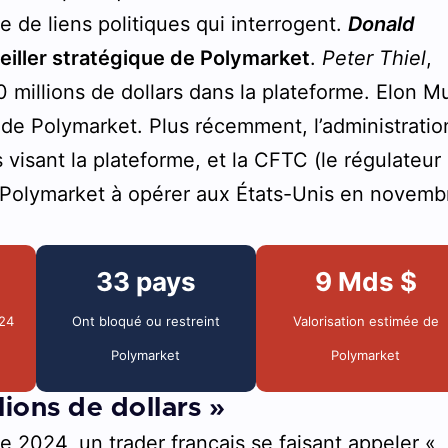
 de liens politiques qui interrogent.
Donald
eiller stratégique de Polymarket
.
Peter Thiel
,
200 millions de dollars dans la plateforme. Elon M
e Polymarket. Plus récemment, l’administratio
isant la plateforme, et la CFTC (le régulateur
 Polymarket à opérer aux États-Unis en novemb
33 pays
9 Mds $
024
Ont bloqué ou restreint
Valorisation estimée de
Polymarket
Polymarket
lions de dollars »
re 2024, un trader français se faisant appeler «