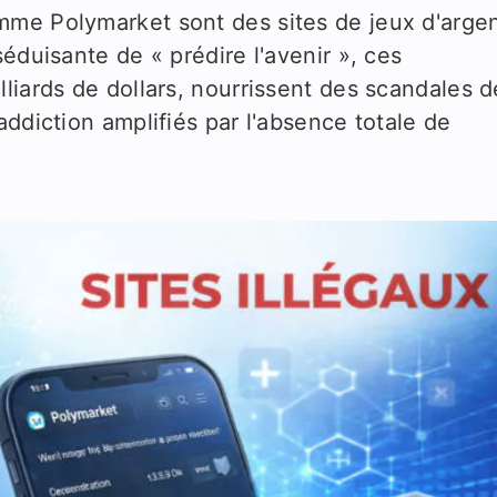
mme Polymarket sont des sites de jeux d'arge
éduisante de « prédire l'avenir », ces
liards de dollars, nourrissent des scandales d
ddiction amplifiés par l'absence totale de