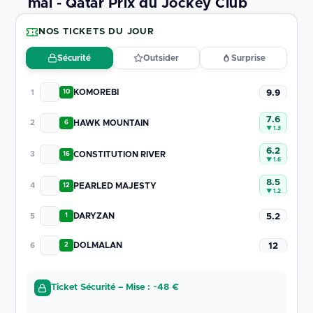
mai - Qatar Prix du Jockey Club
NOS TICKETS DU JOUR
Sécurité
Outsider
Surprise
KOMOREBI
1
9.9
10
7.6
HAWK MOUNTAIN
2
6
▼ 1.3
6.2
CONSTITUTION RIVER
3
16
▼ 1.6
8.5
PEARLED MAJESTY
4
12
▼ 1.2
DARYZAN
5
5.2
1
DOLMALAN
6
12
2
Ticket Sécurité – Mise : ~48 €