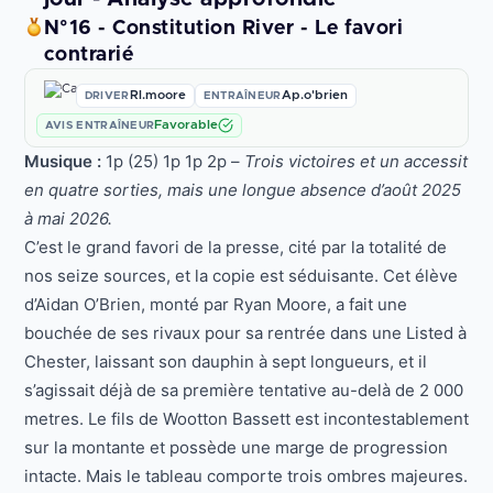
N°16 - Constitution River - Le favori
contrarié
Rl.moore
Ap.o'brien
DRIVER
ENTRAÎNEUR
Favorable
AVIS ENTRAÎNEUR
Musique :
1p (25) 1p 1p 2p –
Trois victoires et un accessit
en quatre sorties, mais une longue absence d’août 2025
à mai 2026.
C’est le grand favori de la presse, cité par la totalité de
nos seize sources, et la copie est séduisante. Cet élève
d’Aidan O’Brien, monté par Ryan Moore, a fait une
bouchée de ses rivaux pour sa rentrée dans une Listed à
Chester, laissant son dauphin à sept longueurs, et il
s’agissait déjà de sa première tentative au-delà de 2 000
metres. Le fils de Wootton Bassett est incontestablement
sur la montante et possède une marge de progression
intacte. Mais le tableau comporte trois ombres majeures.