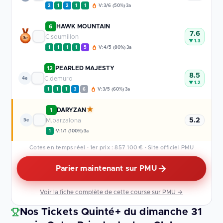
2
1
2
1
1
V:3/6 (50%)
3a
·
·
HAWK MOUNTAIN
6
7.6
C.soumillon
3e
▼ 1.3
1
1
1
1
5
V:4/5 (80%)
3a
·
·
PEARLED MAJESTY
12
8.5
C.demuro
4e
▼ 1.2
1
1
1
3
6
V:3/5 (60%)
3a
·
·
★
DARYZAN
1
5.2
M.barzalona
5e
1
V:1/1 (100%)
3a
·
·
Cotes en temps réel · 1er prix : 857 100 € · Site officiel PMU
Parier maintenant sur PMU
Voir la fiche complète de cette course sur PMU →
Nos Tickets Quinté+ du dimanche 31