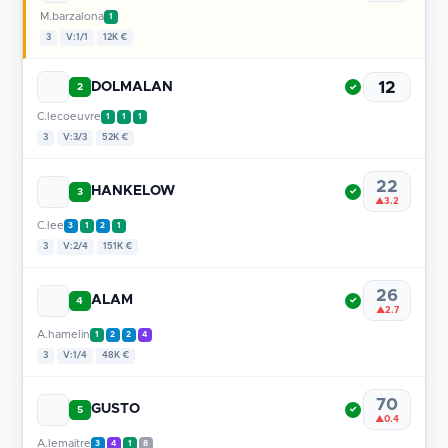
M.barzalona
1
3
V:1/1
12K €
12
DOLMALAN
2
✓
C.lecoeuvre
1
1
1
3
V:3/3
52K €
22
HANKELOW
3
✓
▲3.2
C.lee
3
1
2
1
3
V:2/4
151K €
26
ALAM
4
✓
▲2.7
A.hamelin
1
2
2
4
3
V:1/4
48K €
70
GUSTO
5
✓
▲0.4
A.lemaitre
3
4
1
8