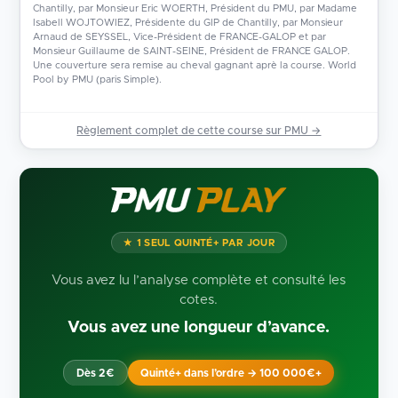
Chantilly, par Monsieur Eric WOERTH, Président du PMU, par Madame
Isabell WOJTOWIEZ, Présidente du GIP de Chantilly, par Monsieur
Arnaud de SEYSSEL, Vice-Président de FRANCE-GALOP et par
Monsieur Guillaume de SAINT-SEINE, Président de FRANCE GALOP.
Une couverture sera remise au cheval gagnant aprè la course. World
Pool by PMU (paris Simple).
Règlement complet de cette course sur PMU →
★ 1 SEUL QUINTÉ+ PAR JOUR
Vous avez lu l’analyse complète et consulté les
cotes.
Vous avez une longueur d’avance.
Quinté+ dans l’ordre → 100 000€+
Dès 2€