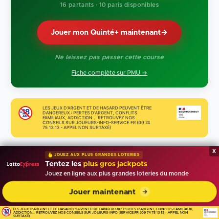
16 partants · 10 paris disponibles
Jouer mon Quinté+ maintenant
→
Ne laissez pas passer cette course
Fiche complète sur PMU →
LES JEUX D'ARGENT ET DE HASARD PEUVENT ÊTRE
DANGEREUX : PERTES D'ARGENT, CONFLITS
FAMILIAUX, ADDICTION... RETROUVEZ NOS
CONSEILS SUR JOUEURS-INFO-SERVICE.FR (09 74
75 13 13 - APPEL NON SURTAXÉ)
x
JOUEZ AUX PLUS GRANDES LOTERIES
Tentez les
plus gros jackpots
PARTAGER
Jouez en ligne aux plus grandes loteries du monde
Retrouvez Tirage Gagnant sur Google
Jouer maintenant
Ajoutez notre média à vos sources pour voir plus
facilement nos nouveaux articles.
LES JEUX D'ARGENT ET DE HASARD PEUVENT ÊTRE DANGEREUX : PERTES D'ARGENT, CONFLITS FAMILIAUX,
ADDICTION... RETROUVEZ NOS CONSEILS SUR JOUEURS-INFO-SERVICE.FR (09 74 75 13 13 - APPEL NON
SURTAXÉ)