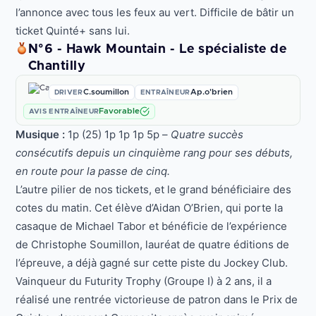
l’annonce avec tous les feux au vert. Difficile de bâtir un
ticket Quinté+ sans lui.
N°6 - Hawk Mountain - Le spécialiste de
Chantilly
C.soumillon
Ap.o'brien
DRIVER
ENTRAÎNEUR
Favorable
AVIS ENTRAÎNEUR
Musique :
1p (25) 1p 1p 1p 5p –
Quatre succès
consécutifs depuis un cinquième rang pour ses débuts,
en route pour la passe de cinq.
L’autre pilier de nos tickets, et le grand bénéficiaire des
cotes du matin. Cet élève d’Aidan O’Brien, qui porte la
casaque de Michael Tabor et bénéficie de l’expérience
de Christophe Soumillon, lauréat de quatre éditions de
l’épreuve, a déjà gagné sur cette piste du Jockey Club.
Vainqueur du Futurity Trophy (Groupe I) à 2 ans, il a
réalisé une rentrée victorieuse de patron dans le Prix de