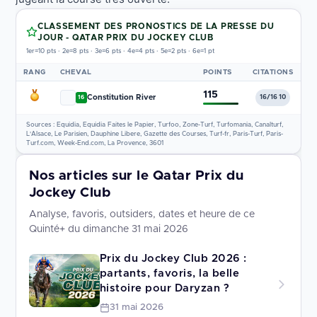
CLASSEMENT DES PRONOSTICS DE LA PRESSE DU
JOUR - QATAR PRIX DU JOCKEY CLUB
1er=10 pts · 2e=8 pts · 3e=6 pts · 4e=4 pts · 5e=2 pts · 6e=1 pt
RANG
CHEVAL
POINTS
CITATIONS
115
Constitution River
16/16 10
16
Sources : Equidia, Equidia Faites le Papier, Turfoo, Zone-Turf, Turfomania, Canalturf,
L'Alsace, Le Parisien, Dauphine Libere, Gazette des Courses, Turf-fr, Paris-Turf, Paris-
Turf.com, Week-End.com, La Provence, 3601
Nos articles sur le Qatar Prix du
Jockey Club
Analyse, favoris, outsiders, dates et heure de ce
Quinté+ du dimanche 31 mai 2026
Prix du Jockey Club 2026 :
partants, favoris, la belle
histoire pour Daryzan ?
31 mai 2026