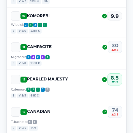
3
V:2/7
139K €
OA
9.9
KOMOREBI
10
✓
W.buick
2
1
2
1
1
3
V:3/6
235K €
30
CAMPACITE
11
✓
▲0.3
M.grandin
3
4
2
4
1
3
V:3/8
190K €
8.5
PEARLED MAJESTY
12
✓
▼1.2
C.demuro
1
1
1
3
6
3
V:3/5
68K €
74
CANADIAN
13
✓
▲2.3
T.bachelot
6
6
3
V:0/2
1K €