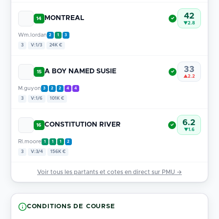
42
MONTREAL
14
✓
▼2.8
Wm.lordan
2
1
3
3
V:1/3
24K €
33
A BOY NAMED SUSIE
15
✓
▲2.2
M.guyon
3
2
2
4
4
3
V:1/6
101K €
6.2
CONSTITUTION RIVER
16
✓
▼1.6
Rl.moore
1
1
1
2
3
V:3/4
156K €
Voir tous les partants et cotes en direct sur PMU →
CONDITIONS DE COURSE