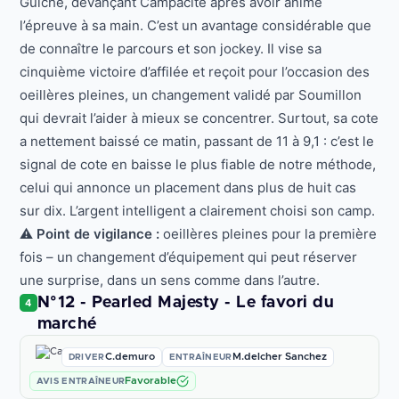
Guiche, devançant Campacite après avoir animé
l’épreuve à sa main. C’est un avantage considérable que
de connaître le parcours et son jockey. Il vise sa
cinquième victoire d’affilée et reçoit pour l’occasion des
oeillères pleines, un changement validé par Soumillon
qui devrait l’aider à mieux se concentrer. Surtout, sa cote
a nettement baissé ce matin, passant de 11 à 9,1 : c’est le
signal de cote en baisse le plus fiable de notre méthode,
celui qui annonce un placement dans plus de huit cas
sur dix. L’argent intelligent a clairement choisi son camp.
⚠️
Point de vigilance :
oeillères pleines pour la première
fois – un changement d’équipement qui peut réserver
une surprise, dans un sens comme dans l’autre.
N°12 - Pearled Majesty - Le favori du
4
marché
C.demuro
M.delcher Sanchez
DRIVER
ENTRAÎNEUR
Favorable
AVIS ENTRAÎNEUR