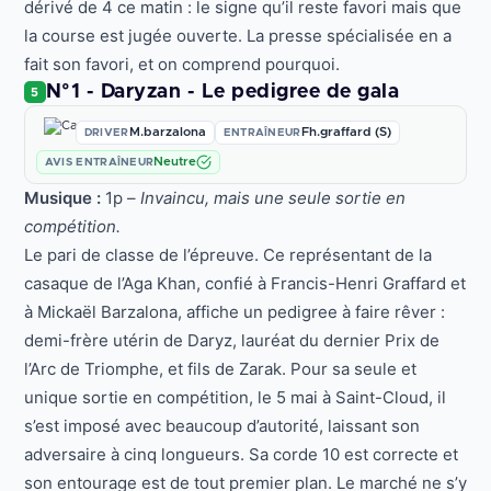
dérivé de 4 ce matin : le signe qu’il reste favori mais que
la course est jugée ouverte. La presse spécialisée en a
fait son favori, et on comprend pourquoi.
N°1 - Daryzan - Le pedigree de gala
5
M.barzalona
Fh.graffard (S)
DRIVER
ENTRAÎNEUR
Neutre
AVIS ENTRAÎNEUR
Musique :
1p –
Invaincu, mais une seule sortie en
compétition.
Le pari de classe de l’épreuve. Ce représentant de la
casaque de l’Aga Khan, confié à Francis-Henri Graffard et
à Mickaël Barzalona, affiche un pedigree à faire rêver :
demi-frère utérin de Daryz, lauréat du dernier Prix de
l’Arc de Triomphe, et fils de Zarak. Pour sa seule et
unique sortie en compétition, le 5 mai à Saint-Cloud, il
s’est imposé avec beaucoup d’autorité, laissant son
adversaire à cinq longueurs. Sa corde 10 est correcte et
son entourage est de tout premier plan. Le marché ne s’y