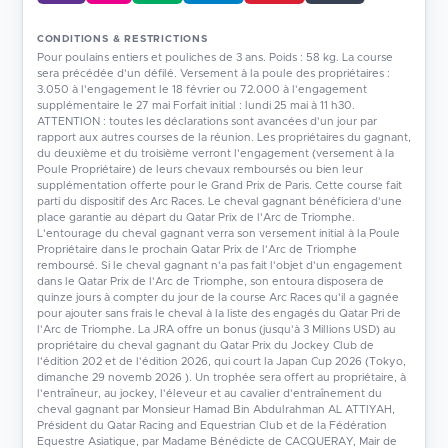
CONDITIONS & RESTRICTIONS
Pour poulains entiers et pouliches de 3 ans. Poids : 58 kg. La course
sera précédée d'un défilé. Versement à la poule des propriétaires :
3.050 à l'engagement le 18 février ou 72.000 à l'engagement
supplémentaire le 27 mai Forfait initial : lundi 25 mai à 11 h30.
ATTENTION : toutes les déclarations sont avancées d'un jour par
rapport aux autres courses de la réunion. Les propriétaires du gagnant,
du deuxième et du troisième verront l'engagement (versement à la
Poule Propriétaire) de leurs chevaux remboursés ou bien leur
supplémentation offerte pour le Grand Prix de Paris. Cette course fait
parti du dispositif des Arc Races. Le cheval gagnant bénéficiera d'une
place garantie au départ du Qatar Prix de l'Arc de Triomphe.
L'entourage du cheval gagnant verra son versement initial à la Poule
Propriétaire dans le prochain Qatar Prix de l'Arc de Triomphe
remboursé. Si le cheval gagnant n'a pas fait l'objet d'un engagement
dans le Qatar Prix de l'Arc de Triomphe, son entoura disposera de
quinze jours à compter du jour de la course Arc Races qu'il a gagnée
pour ajouter sans frais le cheval à la liste des engagés du Qatar Pri de
l'Arc de Triomphe. La JRA offre un bonus (jusqu'à 3 Millions USD) au
propriétaire du cheval gagnant du Qatar Prix du Jockey Club de
l'édition 202 et de l'édition 2026, qui court la Japan Cup 2026 (Tokyo,
dimanche 29 novemb 2026 ). Un trophée sera offert au propriétaire, à
l'entraîneur, au jockey, l'éleveur et au cavalier d'entraînement du
cheval gagnant par Monsieur Hamad Bin Abdulrahman AL ATTIYAH,
Président du Qatar Racing and Equestrian Club et de la Fédération
Equestre Asiatique, par Madame Bénédicte de CACQUERAY, Mair de