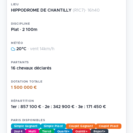
LIEU
HIPPODROME DE CHANTILLY
(R1C7)
· 16h40
DISCIPLINE
Plat · 2 100m
MÉTÉO
20°C
· vent 14km/h
PARTANTS
16 chevaux déclarés
DOTATION TOTALE
1 500 000 €
RÉPARTITION
1er : 857 100 € · 2e : 342 900 € · 3e : 171 450 €
PARIS DISPONIBLES
Simple Gagnant
Simple Placé
Couplé Gagnant
Couplé Placé
2sur4
Multi
Tiercé
Quarté+
Quinté+
Report+