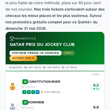
le plus fiable de notre méthode, place sur 80 pour cent
de nos courses.
Nos trois tickets s’articulent autour des
chevaux les mieux places et les plus soutenus. Suivez
nos pronostics gratuits complet pour ce Quinté+ du
dimanche 31 mai 2026.
PRONOSTICS
QATAR PRIX DU JOCKEY CLUB
SYNTHÈSE PRESSE (16 SOURCES)
R1C7
1 500 000 €
16 partants
·
1er
: 857 100 €
·
2e
: 342 900 €
·
3e
: 171 450 €
COTE
CONSTITUTION RIVER
16
6.2
Rl.moore
1er
▼ 1.6
1
1
1
2
V:3/4 (75%)
3a
·
·
KOMOREBI
10
9.9
W.buick
2e