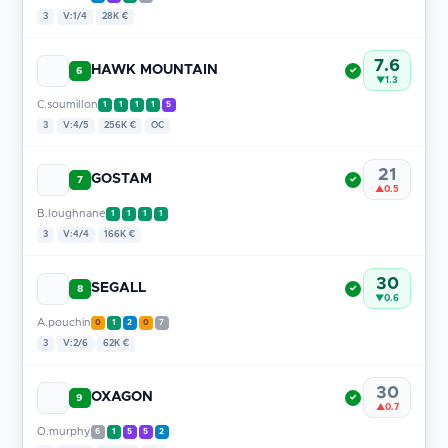
3
V:1/4
28K €
7.6
HAWK MOUNTAIN
6
✓
▼1.3
C.soumillon
1
1
1
1
5
3
V:4/5
256K €
OC
21
GOSTAM
7
✓
▲0.5
B.loughnane
1
1
1
1
3
V:4/4
166K €
30
SEGALL
8
✓
▼0.6
A.pouchin
0
1
2
0
7
3
V:2/6
62K €
30
OXAGON
9
✓
▲0.7
O.murphy
6
1
5
5
2