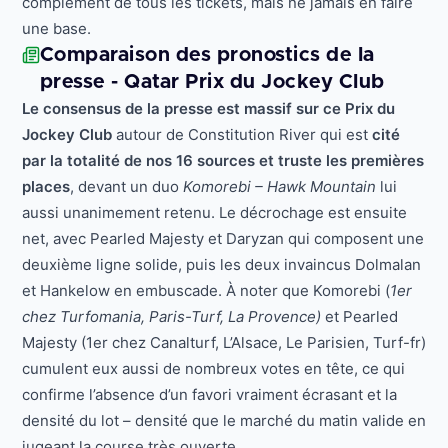
complément de tous les tickets, mais ne jamais en faire
une base.
Comparaison des pronostics de la
presse - Qatar Prix du Jockey Club
Le consensus de la presse est massif sur ce Prix du
Jockey Club
autour de Constitution River qui est
cité
par la totalité de nos 16 sources et truste les premières
places
, devant un duo
Komorebi – Hawk Mountain
lui
aussi unanimement retenu. Le décrochage est ensuite
net, avec Pearled Majesty et Daryzan qui composent une
deuxième ligne solide, puis les deux invaincus Dolmalan
et Hankelow en embuscade. À noter que Komorebi (
1er
chez Turfomania, Paris-Turf, La Provence)
et Pearled
Majesty (1er chez Canalturf, L’Alsace, Le Parisien, Turf-fr)
cumulent eux aussi de nombreux votes en tête, ce qui
confirme l’absence d’un favori vraiment écrasant et la
densité du lot – densité que le marché du matin valide en
jugeant la course très ouverte.