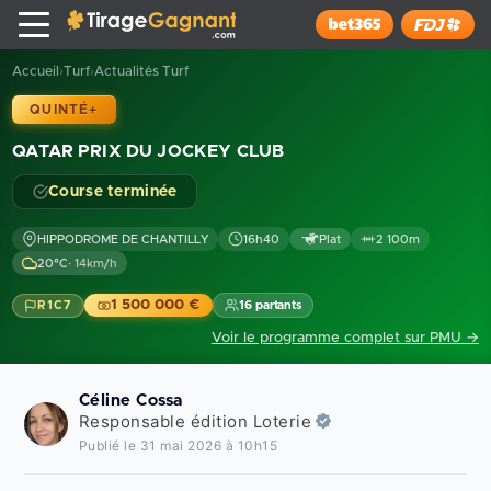
Tirage Gagnant
x
Installer
Accueil
Turf
Actualités Turf
›
›
QUINTÉ+
Course terminée
HIPPODROME DE CHANTILLY
16h40
Plat
2 100m
20°C
· 14km/h
1 500 000 €
R1C7
16 partants
Voir le programme complet sur PMU →
Céline Cossa
Responsable édition Loterie
Publié le 31 mai 2026 à 10h15