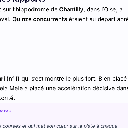
t sur
l’hippodrome de Chantilly
, dans l’Oise, à
eval.
Quinze concurrents
étaient au départ apr
.
ri (n°1)
qui s’est montré le plus fort. Bien placé
iela Mele a placé une accélération décisive dan
orité.
oire :
es courses et qui met son cœur sur la piste à chaque