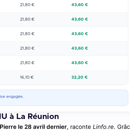
21,80 €
43,60 €
21,80 €
43,60 €
21,80 €
43,60 €
21,80 €
43,60 €
21,80 €
43,60 €
16,10 €
32,20 €
mise engagée.
U à La Réunion
ierre le 28 avril dernier
, raconte
Linfo.re
. Grâ