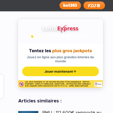
Installer
JOUEZ AUX PLUS GRANDES LOTERIES
Tentez les
plus gros jackpots
Jouez en ligne aux plus grandes loteries du
monde
Jouer maintenant
LES JEUX D'ARGENT ET DE HASARD PEUVENT ÊTRE DANGEREUX : PERTES
D'ARGENT, CONFLITS FAMILIAUX, ADDICTION... RETROUVEZ NOS CONSEILS
SUR JOUEURS-INFO-SERVICE.FR (09 74 75 13 13 - APPEL NON SURTAXÉ)
Articles similaires :
PMU : 112 600€ remporté au