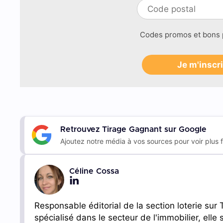
Codes promos et bons p
Retrouvez Tirage Gagnant sur Google
Ajoutez notre média à vos sources pour voir plus 
Céline Cossa
Responsable éditorial de la section loterie s
spécialisé dans le secteur de l'immobilier, elle