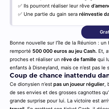
✅ Ils pourront réaliser leur rêve
d’amene
✅ Une partie du gain sera
réinvestie d
Grat
Bonne nouvelle sur l’île de la Réunion : un
remporté
500 000 euros au jeu Cash.
Et, a
proches et réaliser un
rêve de famille
qui l
enfants à Disneyland, mais ce n’est pas le s
Coup de chance inattendu dans
Ce dionysien n’est
pas un joueur régulier
,
de ses envies et des grosses cagnottes qu’il
grande surprise pour lui. La victoire est a
travail
. En grattant son ticket Cash, il dé