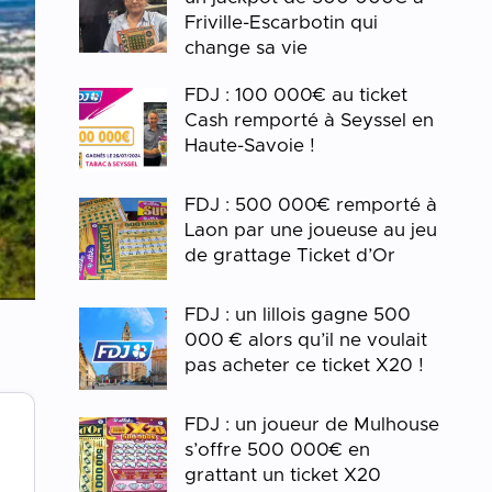
Friville-Escarbotin qui
change sa vie
FDJ : 100 000€ au ticket
Cash remporté à Seyssel en
Haute-Savoie !
FDJ : 500 000€ remporté à
Laon par une joueuse au jeu
de grattage Ticket d’Or
FDJ : un lillois gagne 500
000 € alors qu’il ne voulait
pas acheter ce ticket X20 !
FDJ : un joueur de Mulhouse
s’offre 500 000€ en
grattant un ticket X20