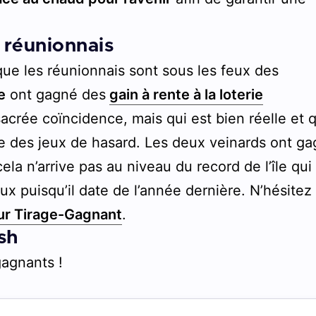
 réunionnais
que les réunionnais sont sous les feux des
e
ont gagné des
gain à rente à la loterie
acrée coïncidence, mais qui est bien réelle et q
e des jeux de hasard. Les deux veinards ont g
cela n’arrive pas au niveau du record de l’île qui
eux puisqu’il date de l’année dernière. N’hésitez
sur Tirage-Gagnant
.
sh
gagnants !