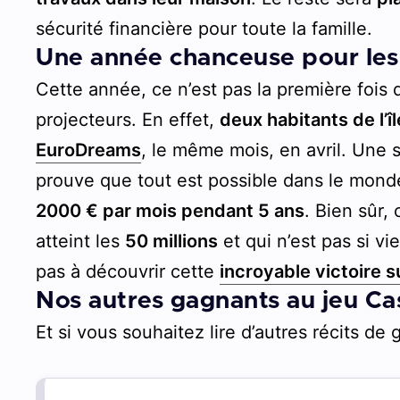
sécurité financière pour toute la famille.
Une année chanceuse pour les
Cette année, ce n’est pas la première fois 
projecteurs. En effet,
deux habitants de l’îl
EuroDreams
, le même mois, en avril. Une s
prouve que tout est possible dans le mond
2000 € par mois pendant 5 ans
. Bien sûr, 
atteint les
50 millions
et qui n’est pas si vi
pas à découvrir cette
incroyable victoire 
Nos autres gagnants au jeu Ca
Et si vous souhaitez lire d’autres récits de 