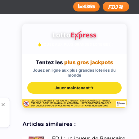
Installer
JOUEZ AUX PLUS GRANDES LOTERIES
Tentez les
plus gros jackpots
Jouez en ligne aux plus grandes loteries du
monde
Jouer maintenant
LES JEUX D'ARGENT ET DE HASARD PEUVENT ÊTRE DANGEREUX : PERTES
D'ARGENT, CONFLITS FAMILIAUX, ADDICTION... RETROUVEZ NOS CONSEILS
SUR JOUEURS-INFO-SERVICE.FR (09 74 75 13 13 - APPEL NON SURTAXÉ)
Articles similaires :
FDJ : un joueur de Beaucaire