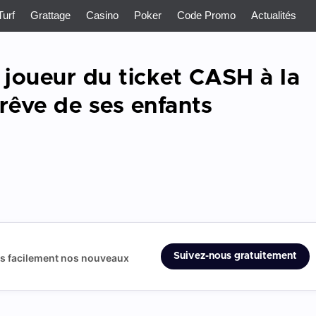
Turf
Grattage
Casino
Poker
Code Promo
Actualités
joueur du ticket CASH à la
 rêve de ses enfants
Suivez-nous gratuitement
us facilement nos nouveaux