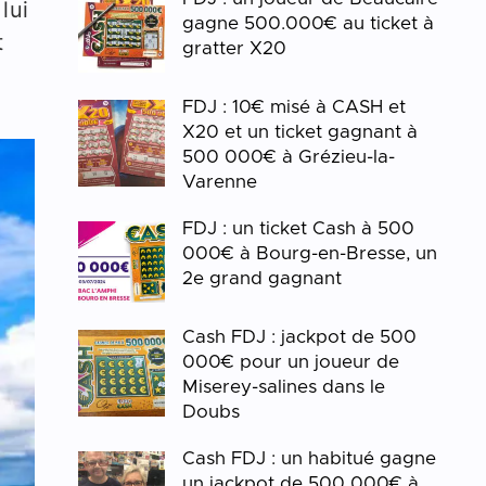
lui
gagne 500.000€ au ticket à
t
gratter X20
FDJ : 10€ misé à CASH et
X20 et un ticket gagnant à
500 000€ à Grézieu-la-
Varenne
FDJ : un ticket Cash à 500
000€ à Bourg-en-Bresse, un
2e grand gagnant
Cash FDJ : jackpot de 500
000€ pour un joueur de
Miserey-salines dans le
Doubs
Cash FDJ : un habitué gagne
un jackpot de 500 000€ à