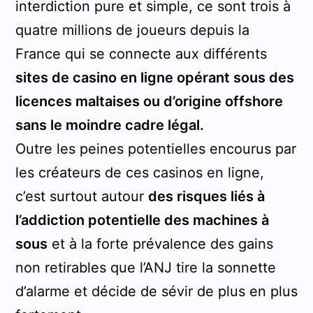
interdiction pure et simple, ce sont trois à
quatre millions de joueurs depuis la
France qui se connecte aux différents
sites de casino en ligne opérant sous des
licences maltaises ou d’origine offshore
sans le moindre cadre légal.
Outre les peines potentielles encourus par
les créateurs de ces casinos en ligne,
c’est surtout autour
des risques liés à
l’addiction potentielle des machines à
sous
et à la forte prévalence des gains
non retirables que l’ANJ tire la sonnette
d’alarme et décide de sévir de plus en plus