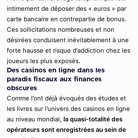
intimement de déposer des « euros » par
carte bancaire en contrepartie de bonus.
Ces sollicitations nombreuses et non
désirées conduisent inévitablement à une
forte hausse et risque d’addiction chez les
joueurs les plus exposés.
Des casinos en ligne dans les
paradis fiscaux aux finances
obscures
Comme l’ont déjà évoqués des études et
les livres sur l’univers des casinos en ligne
au niveau mondial,
la quasi-totalité des
opérateurs sont enregistrées au sein de