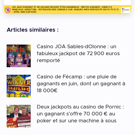
LES JEUX D'ARGENT ET DE HASARD PEUVENT ÊTRE DANGEREUX : PERTES D'ARGENT, CONFLITS
FAMILIAUX, ADDICTION... RETROUVEZ NOS CONSEILS SUR JOUEURS-INFO-SERVICE.FR (09 74 75 13 13
- APPEL NON SURTAXÉ)
Articles similaires :
Casino JOA Sables-dOlonne : un
fabuleux jackpot de 72 900 euros
remporté
Casino de Fécamp : une pluie de
gagnants en juin, dont un gagnant à
18 000€
Deux jackpots au casino de Pornic :
un gagnant s’offre 70 000 € au
poker et sur une machine à sous