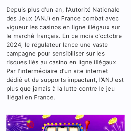
Depuis plus d'un an, l’Autorité Nationale
des Jeux (ANJ) en France combat avec
vigueur les casinos en ligne illégaux sur
le marché français. En ce mois d'octobre
2024, le régulateur lance une vaste
campagne pour sensibiliser sur les
risques liés au casino en ligne illégaux.
Par l'intermédiaire d'un site internet
dédié et de supports impactant, l’ANJ est
plus que jamais à la lutte contre le jeu
illégal en France.