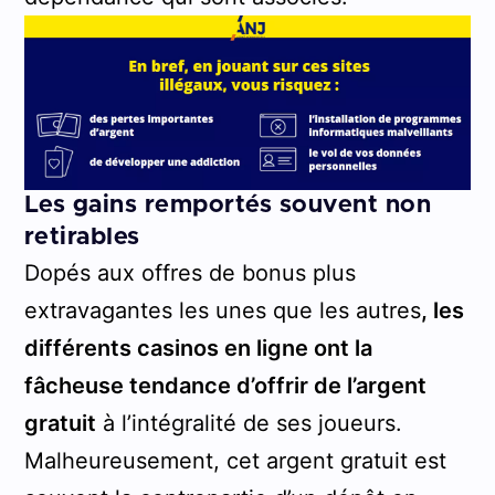
Les gains remportés souvent non
retirables
Dopés aux offres de bonus plus
extravagantes les unes que les autres
, les
différents casinos en ligne ont la
fâcheuse tendance d’offrir de l’argent
gratuit
à l’intégralité de ses joueurs.
Malheureusement, cet argent gratuit est