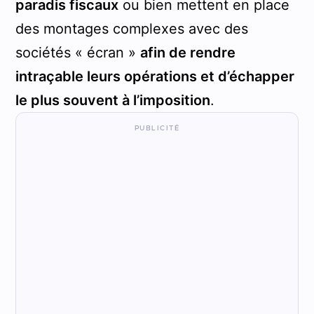
paradis fiscaux
ou bien mettent en place
des montages complexes avec des
sociétés « écran »
afin de rendre
intraçable leurs opérations et d’échapper
le plus souvent à l’imposition
.