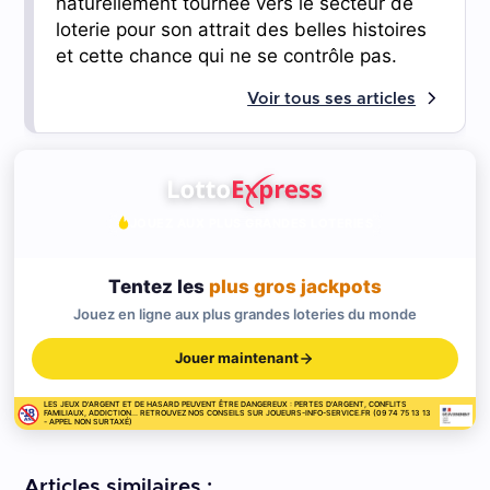
naturellement tournée vers le secteur de
loterie pour son attrait des belles histoires
et cette chance qui ne se contrôle pas.
Voir tous ses articles
JOUEZ AUX PLUS GRANDES LOTERIES
Tentez les
plus gros jackpots
Jouez en ligne aux plus grandes loteries du monde
Jouer maintenant
LES JEUX D'ARGENT ET DE HASARD PEUVENT ÊTRE DANGEREUX : PERTES D'ARGENT, CONFLITS
FAMILIAUX, ADDICTION... RETROUVEZ NOS CONSEILS SUR JOUEURS-INFO-SERVICE.FR (09 74 75 13 13
- APPEL NON SURTAXÉ)
Articles similaires :