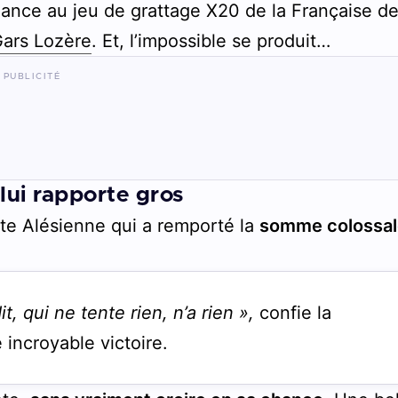
 chance au jeu de grattage X20 de la Française d
Gars Lozère
. Et, l’impossible se produit…
lui rapporte gros
tte Alésienne qui a remporté la
somme colossa
t, qui ne tente rien, n’a rien »,
confie la
incroyable victoire.