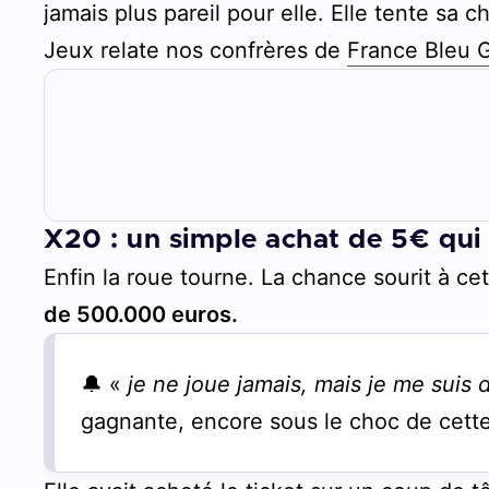
jamais plus pareil pour elle. Elle tente sa
Jeux relate nos confrères de
France Bleu 
X20 : un simple achat de 5€ qui 
Enfin la roue tourne. La chance sourit à ce
de 500.000 euros.
🔔 «
je ne joue jamais, mais je me suis di
gagnante, encore sous le choc de cette 