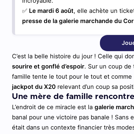
incroyable.
✅
Le mardi 6 août
, elle achète un tick
presse de la galerie marchande du Cora
Joue
C’est la belle histoire du jour ! Celle qui 
sourire et gonflé d’espoir
. Sur un coup de 
famille tente le tout pour le tout et comme 
jackpot du X20
relevant d’un coup sa positi
Une mère de famille rencontre
L’endroit de ce miracle est la
galerie marc
banal pour une victoire pas banale ! Sans 
était dans un contexte financier très mode