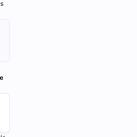
es
le