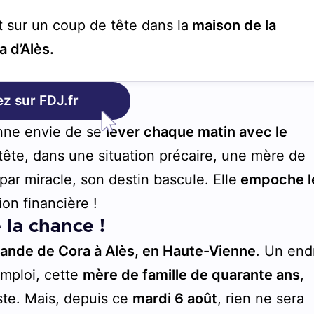
et sur un coup de tête dans la
maison de la
 d’Alès.
z sur FDJ.fr
donne envie de se
lever chaque matin avec le
tête, dans une situation précaire, une mère de
par miracle, son destin bascule. Elle
empoche l
on financière !
 la chance !
hande de Cora à Alès, en Haute-Vienne
. Un end
emploi, cette
mère de famille de quarante ans
,
ste. Mais, depuis ce
mardi 6 août
, rien ne sera