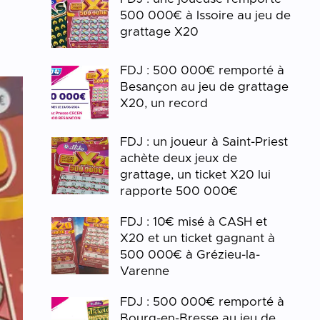
500 000€ à Issoire au jeu de
grattage X20
FDJ : 500 000€ remporté à
Besançon au jeu de grattage
X20, un record
FDJ : un joueur à Saint-Priest
achète deux jeux de
grattage, un ticket X20 lui
rapporte 500 000€
FDJ : 10€ misé à CASH et
X20 et un ticket gagnant à
500 000€ à Grézieu-la-
Varenne
FDJ : 500 000€ remporté à
Bourg-en-Bresse au jeu de