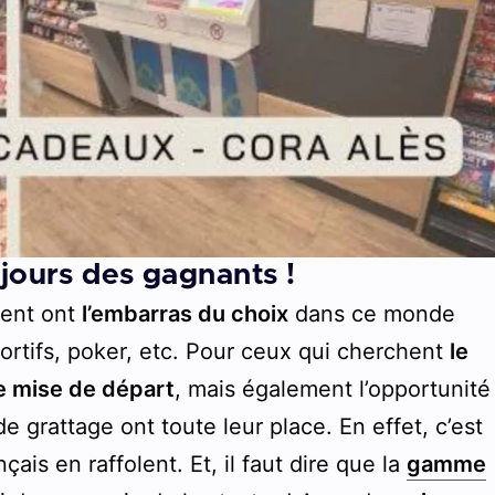
ujours des gagnants !
gent ont
l’embarras du choix
dans ce monde
sportifs, poker, etc. Pour ceux qui cherchent
le
te mise de départ
, mais également l’opportunité
 de grattage ont toute leur place. En effet, c’est
ais en raffolent. Et, il faut dire que la
gamme