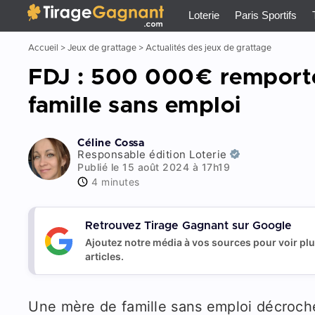
Tirage Gagnant
x
Loterie
Paris Sportifs
Accueil
>
Jeux de grattage
>
Actualités des jeux de grattage
FDJ : 500 000€ remporté
famille sans emploi
Céline Cossa
Responsable édition Loterie
Publié le 15 août 2024 à 17h19
4 minutes
Retrouvez Tirage Gagnant sur Google
Ajoutez notre média à vos sources pour voir pl
articles.
Une mère de famille sans emploi décroche