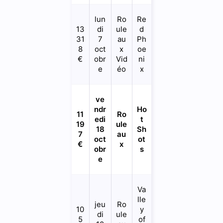
lun
Ro
Re
13
di
ule
d
31
7
au
Ph
8
oct
x
oe
€
obr
Vid
ni
e
éo
x
ve
ndr
Ho
11
Ro
edi
t
19
ule
18
Sh
7
au
oct
ot
€
x
obr
s
e
Va
lle
jeu
Ro
10
y
di
ule
5
of