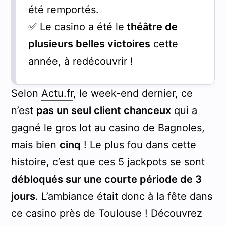
été remportés.
✅ Le casino a été le
théâtre de
plusieurs belles victoires
cette
année, à redécouvrir !
Selon
Actu.fr
, le week-end dernier, ce
n’est
pas un seul client chanceux
qui a
gagné le gros lot au casino de Bagnoles,
mais bien
cinq
! Le plus fou dans cette
histoire, c’est que ces 5 jackpots se sont
débloqués sur une courte période de 3
jours
. L’ambiance était donc à la fête dans
ce casino près de Toulouse ! Découvrez