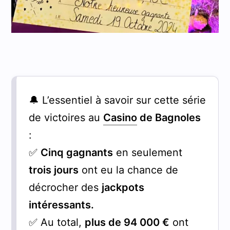
🔔 L’essentiel à savoir sur cette série
de victoires au
Casino
de Bagnoles
:
✅
Cinq gagnants
en seulement
trois jours
ont eu la chance de
décrocher des
jackpots
intéressants.
✅ Au total,
plus de 94 000 €
ont