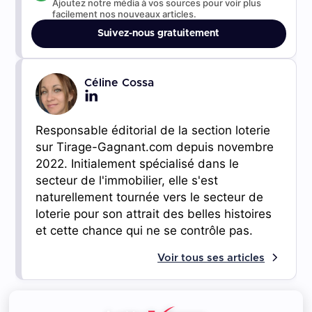
Ajoutez notre média à vos sources pour voir plus
facilement nos nouveaux articles.
Suivez-nous gratuitement
Céline Cossa
Responsable éditorial de la section loterie
sur Tirage-Gagnant.com depuis novembre
2022. Initialement spécialisé dans le
secteur de l'immobilier, elle s'est
naturellement tournée vers le secteur de
loterie pour son attrait des belles histoires
et cette chance qui ne se contrôle pas.
Voir tous ses articles