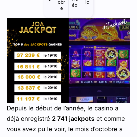
obr
ic
éo
e
Depuis le début de l’année, le casino a
déjà enregistré
2 741 jackpots
et comme
vous avez pu le voir, le mois d’octobre a