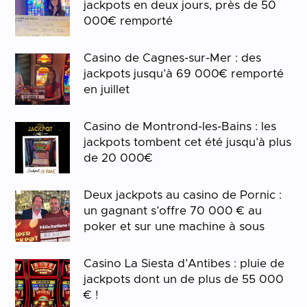
jackpots en deux jours, près de 50
000€ remporté
Casino de Cagnes-sur-Mer : des
jackpots jusqu’à 69 000€ remporté
en juillet
Casino de Montrond-les-Bains : les
jackpots tombent cet été jusqu’à plus
de 20 000€
Deux jackpots au casino de Pornic :
un gagnant s’offre 70 000 € au
poker et sur une machine à sous
Casino La Siesta d’Antibes : pluie de
jackpots dont un de plus de 55 000
€ !