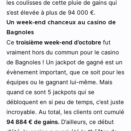
les coulisses de cette pluie de gains qui
s’est élevée à plus de 94 000 €.
Un week-end chanceux au casino de
Bagnoles
Ce
troisième week-end d’octobre
fut
vraiment hors du commun pour le casino
de Bagnoles ! Un jackpot de gagné est un
évènement important, que ce soit pour les
équipes ou le gagnant lui-même. Mais
quand ce sont 5 jackpots qui se
débloquent en si peu de temps, c’est juste
incroyable. Au total, les clients ont cumulé
94 884 € de gains.
D’ailleurs, ce début